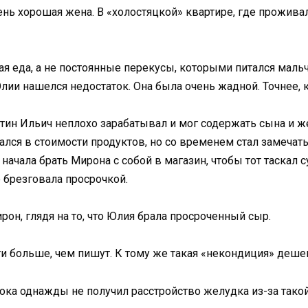
ень хорошая жена. В «холостяцкой» квартире, где прожива
чая еда, а не постоянные перекусы, которыми питался мал
 Юлии нашелся недостаток. Она была очень жадной. Точнее, 
тин Ильич неплохо зарабатывал и мог содержать сына и же
ался в стоимости продуктов, но со временем стал замечать
 начала брать Мирона с собой в магазин, чтобы тот таскал
 брезговала просрочкой.
рон, глядя на то, что Юлия брала просроченный сыр.
ти больше, чем пишут. К тому же такая «некондиция» деше
ока однажды не получил расстройство желудка из-за тако