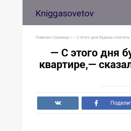
Перейти
к
Kniggasovetov
контенту
Главная страница
»
— С этого дня будешь платить 
— С этого дня 
квартире,— сказа
Поделит