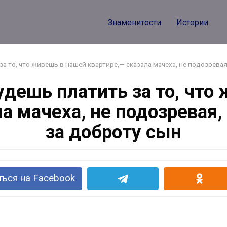
Поделиться
Знаменитости
Истории
за то, что живешь в нашей квартире,— сказала мачеха, не подозрева
будешь платить за то, что
ла мачеха, не подозревая,
за доброту сын
ься на Facebook