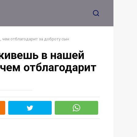
 на Facebook
рукавичку… То, что
было дальше,
заставило её кровь
леденеть в жилах.
я, чем отблагодарит за доброту сын
 живешь в нашей
 чем отблагодарит