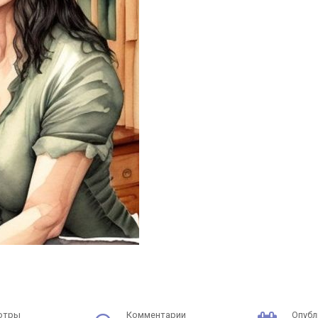
отры
Комментарии
Опубл