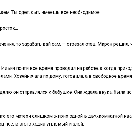
ем. Ты одет, сыт, имеешь все необходимое.
дросток…
чения, то зарабатывай сам. — отрезал отец. Мирон решил, 
н Ильич почти все время проводил на работе, а когда прих
ами. Хозяйничала по дому, готовила, а в свободное время
делю он отправлялся к бабушке. Она ждала внука, была иск
 что его матери слишком жирно одной в двухкомнатной кв
ец после этого ходил угрюмый и злой.