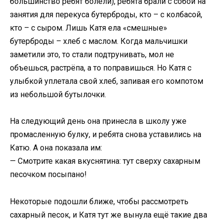
большинство ребят болели), ребята брали с собой на
занятия для перекуса бутерброды, кто – с колбасой,
кто – с сыром. Лишь Катя ела «смешные»
бутерброды – хлеб с маслом. Когда мальчишки
заметили это, то стали подтрунивать, мол не
объешься, растрёпа, а то поправишься. Но Катя с
улыбкой уплетала свой хлеб, запивая его компотом
из небольшой бутылочки.
На следующий день она принесла в школу уже
промасленную булку, и ребята снова уставились на
Катю. А она показала им:
— Смотрите какая вкуснятина: тут сверху сахарным
песочком посыпано!
Некоторые подошли ближе, чтобы рассмотреть
сахарный песок, и Катя тут же вынула ещё такие два