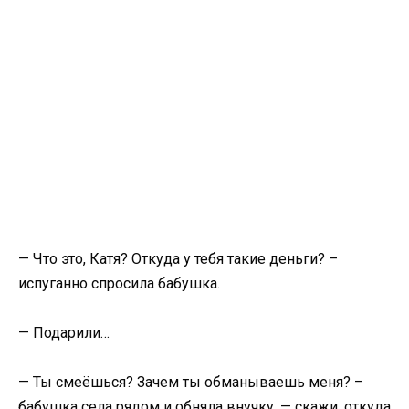
— Что это, Катя? Откуда у тебя такие деньги? –
испуганно спросила бабушка.
— Подарили…
— Ты смеёшься? Зачем ты обманываешь меня? –
бабушка села рядом и обняла внучку, — скажи, откуда