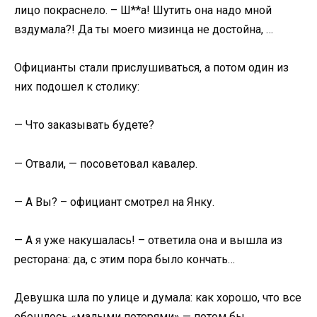
лицо покраснело. – Ш**а! Шутить она надо мной
вздумала?! Да ты моего мизинца не достойна, …
Официанты стали прислушиваться, а потом один из
них подошел к столику:
— Что заказывать будете?
— Отвали, — посоветовал кавалер.
— А Вы? – официант смотрел на Янку.
— А я уже накушалась! – ответила она и вышла из
ресторана: да, с этим пора было кончать…
Девушка шла по улице и думала: как хорошо, что все
обошлось «малыми потерями» — потом бы