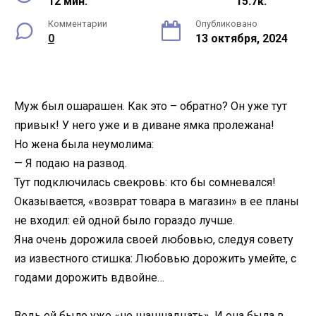
12 мин.
15.7к.
Комментарии
Опубликовано
0
13 октября, 2024
Муж был ошарашен. Как это – обратно? Он уже тут
привык! У него уже и в диване ямка пролежана!
Но жена была неумолима:
— Я подаю на развод.
Тут подключилась свекровь: кто бы сомневался!
Оказывается, «возврат товара в магазин» в ее планы
не входил: ей одной было гораздо лучше.
Яна очень дорожила своей любовью, следуя совету
из известного стишка: Любовью дорожить умейте, с
годами дорожить вдвойне…
Ведь ей было уже «не шашнадцать». И она была в