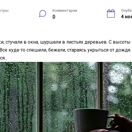
отры
Комментарии
Опубл
0
4 но
жи, стучали в окна, шуршали в листьях деревьев. С высот
Все куда-то спешили, бежали, стараясь укрыться от дожд
лся…