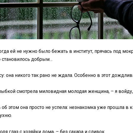
огда ей не нужно было бежать в институт, прячась под мо
ро становилось добрым…
: она никого так рано не ждала. Особенно в этот дождлив
 улыбкой смотрела миловидная молодая женщина, – я войду,
ь об этом она просто не успела: незнакомка уже прошла в 
ухню.
дя глаз с хозяйки дома, – без сахара и сливок.