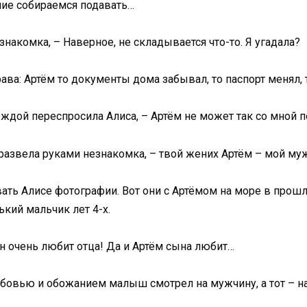
ние собираемся подавать…
накомка, – Наверное, не складывается что-то. Я угадала?
ава: Артём то документы дома забывал, то паспорт менял,
еждой переспросила Алиса, – Артём не может так со мной 
 развела руками незнакомка, – твой жених Артём – мой муж
ать Алисе фотографии. Вот они с Артёмом на море в прошл
кий мальчик лет 4-х.
н очень любит отца! Да и Артём сына любит…
юбовью и обожанием малыш смотрел на мужчину, а тот – на