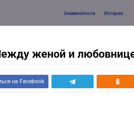
Знаменитости
Истории
ежду женой и любовниц
ься на Facebook