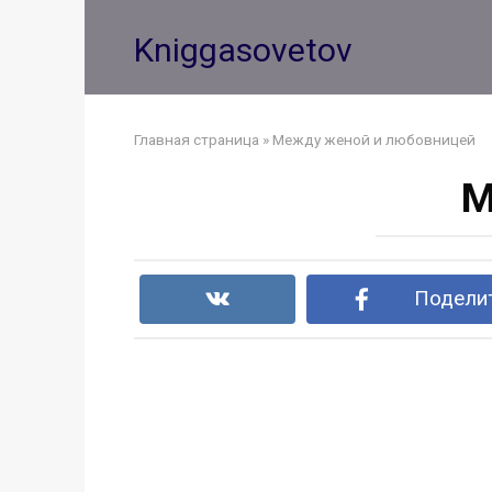
Перейти
к
Kniggasovetov
контенту
Главная страница
»
Между женой и любовницей
М
Поделит