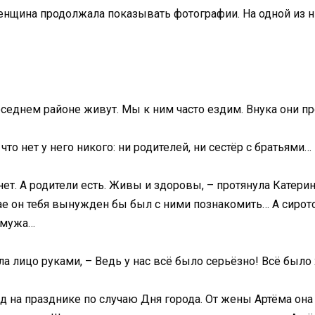
 женщина продолжала показывать фотографии. На одной из
оседнем районе живут. Мы к ним часто ездим. Внука они п
, что нет у него никого: ни родителей, ни сестёр с братьями
 нет. А родители есть. Живы и здоровы, – протянула Катерин
чае он тебя вынужден бы был с ними познакомить… А сирото
 мужа…
ыла лицо руками, – Ведь у нас всё было серьёзно! Всё было
д на празднике по случаю Дня города. От жены Артёма она у