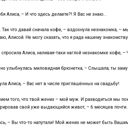
бя Алиса, – И что здесь делаете?! Я Вас не знаю…
Так что давай сначала кофе, – вздохнула незнакомка, – мы
наю, Алисой. Не могу сказать, что я рада нашему знакомств
спросила Алиса, наливая-таки наглой незнакомке кофе, – 
стно улыбнулась миловидная брюнетка, – Слышала, ты зам
ула Алиса, – Вас нет в числе приглашённых на свадьбу!
ием того, что твой жених – мой муж. И разводиться мы по
стрировав свой уже выдающийся живот, – 6 месяцев почти
ась, – Вы что-то напутали! Мой жених не может быть Ваши