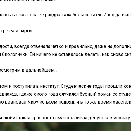
ась в глаза, она её раздражала больше всех. И когда выз
третьей парты.
сти, всегда отвечала четко и правильно, даже на дополни
 биологички. Ей ничего не оставалось делать, как снова ска
! Посмотрим в дальнейшем…
том и поступила в институт. Студенческие годы прошли ко
однажды даже около года случился бурный роман со студен
о ревновал Киру ко всем подряд, и в то же время хвастал
я любит такая красотка, самая красивая девушка в институт