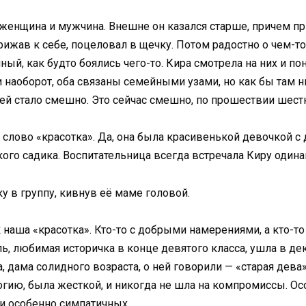
енщина и мужчина. Внешне он казался старше, причем прил
ижав к себе, поцеловал в щечку. Потом радостно о чем-т
ный, как будто боялись чего-то. Кира смотрела на них и п
 наоборот, оба связаны семейными узами, но как бы там н
ей стало смешно. Это сейчас смешно, по прошествии шестна
 слово «красотка». Да, она была красивенькой девочкой с д
ского садика. Воспитательница всегда встречала Киру одина
ку в группу, кивнув её маме головой.
 наша «красотка». Кто-то с добрыми намерениями, а кто-то
ь, любимая историчка в конце девятого класса, ушла в дек
 дама солидного возраста, о ней говорили — «старая дева
логию, была жесткой, и никогда не шла на компромиссы. О
и особенно симпатичных.