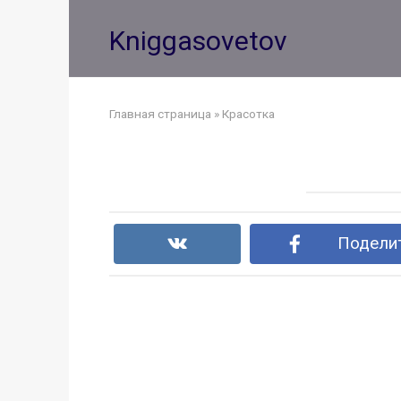
Перейти
к
Kniggasovetov
контенту
Главная страница
»
Красотка
Поделит