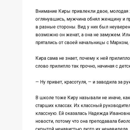
Внимание Киры привлекли двое, молодая ж
оглянувшись, мужчина обнял женщину и пр
в разные стороны. Вид у них был неуверен
возможно он женат, а она не замужем. Или
прятались от своей начальницы с Марком, 
Кира сама не знает, почему к ней прилипло
слово прилипло так прочно, начиная с дет
— Ну привет, красотуля, — и заводила за ру
В школе тоже Киру называли не иначе, как
старших классах. Их классный руководител
классную. Ей оказалась Надежда Ивановна,
новости, потому что она преподавала био
скрытой ненавистью люто их ненавидела, 