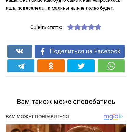
наша. Она прямо как-будто сама к нам напросилась,
ишь, повеселела… и малины нынче полно будет.
Оцініть статтю
Поделиться на Facebook
Вам також може сподобатись