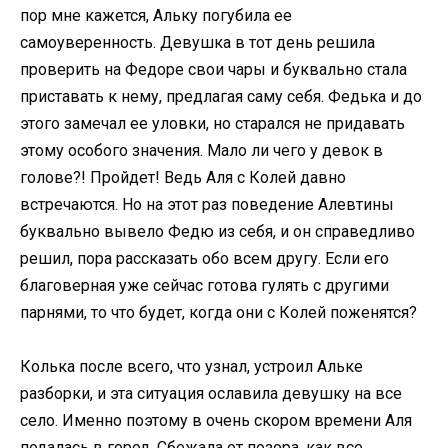
пор мне кажется, Альку погубила ее
самоуверенность. Девушка в тот день решила
проверить на Федоре свои чары и буквально стала
приставать к нему, предлагая саму себя. Федька и до
этого замечал ее уловки, но старался не придавать
этому особого значения. Мало ли чего у девок в
голове?! Пройдет! Ведь Аля с Колей давно
встречаются. Но на этот раз поведение Алевтины
буквально вывело Федю из себя, и он справедливо
решил, пора рассказать обо всем другу. Если его
благоверная уже сейчас готова гулять с другими
парнями, то что будет, когда они с Колей поженятся?
Колька после всего, что узнал, устроил Альке
разборки, и эта ситуация ославила девушку на все
село. Именно поэтому в очень скором времени Аля
подалась в город. Сбежала от позора, как все