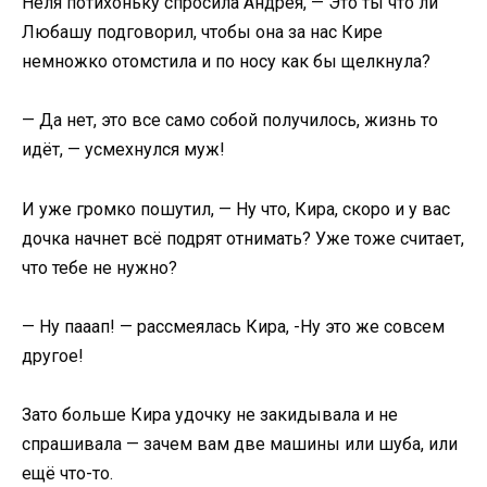
Неля потихоньку спросила Андрея, — Это ты что ли
Любашу подговорил, чтобы она за нас Кире
немножко отомстила и по носу как бы щелкнула?
— Да нет, это все само собой получилось, жизнь то
идёт, — усмехнулся муж!
И уже громко пошутил, — Ну что, Кира, скоро и у вас
дочка начнет всё подрят отнимать? Уже тоже считает,
что тебе не нужно?
— Ну пааап! — рассмеялась Кира, -Ну это же совсем
другое!
Зато больше Кира удочку не закидывала и не
спрашивала — зачем вам две машины или шуба, или
ещё что-то.