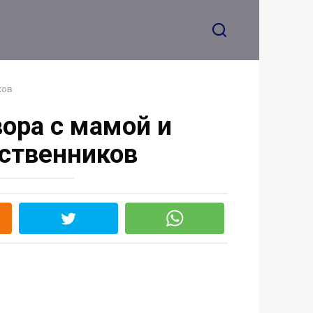
цветы в мусор
ков
вора с мамой и
дственников