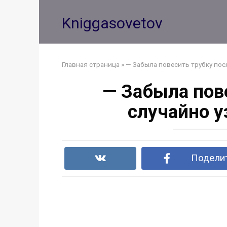
Перейти
к
Kniggasovetov
контенту
Главная страница
»
— Забыла повесить трубку пос
— Забыла пове
случайно у
Поделит