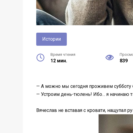
Истории
Время чтения
Просм
12 мин.
839
— А можно мы сегодня проживем субботу б
— Устроим день-тюлень! Ибо… я начинаю 
Вячеслав не вставая с кровати, нащупал р