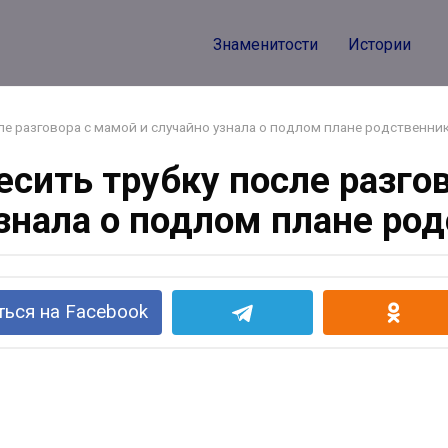
Знаменитости
Истории
ле разговора с мамой и случайно узнала о подлом плане родственни
сить трубку после разго
знала о подлом плане ро
ься на Facebook