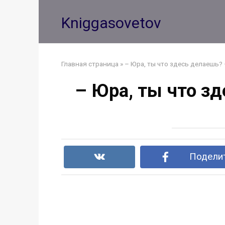
Перейти
к
Kniggasovetov
контенту
Главная страница
»
– Юра, ты что здесь делаешь? 
– Юра, ты что зд
Поделит