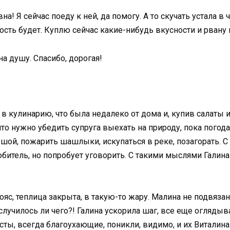
на! Я сейчас поеду к ней, да помогу. А то скучать устала в
дость будет. Куплю сейчас какие-нибудь вкусности и рвану 
 на душу. Спасибо, дорогая!
в кулинарию, что была недалеко от дома и, купив салаты 
то нужно убедить супруга выехать на природу, пока погод
шой, пожарить шашлыки, искупаться в реке, позагорать. С
любитель, но попробует уговорить. С такими мыслями Галин
пояс, теплица закрыта, в такую-то жару. Малина не подвяза
случилось ли чего?! Галина ускорила шаг, все еще оглядыв
ты, всегда благоухающие, поникли, видимо, и их Виталина 