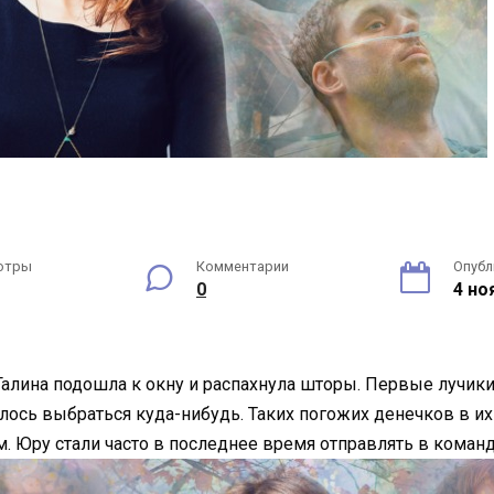
отры
Комментарии
Опубл
0
4 но
Галина подошла к окну и распахнула шторы. Первые лучики
елось выбраться куда-нибудь. Таких погожих денечков в и
ом. Юру стали часто в последнее время отправлять в кома