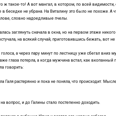
то ж такое-то! А вот мангал, в котором, по всей видимост
 беседке не убрана. На Виталину это было не похоже. А что
голове, словно надоедливые пчелы.
лась заглянуть сначала в окна, но на первом этаже никого
тучала, на всякий случай, приготовившись бежать, вот не 
олоса, а через пару минут по лестницу уже сбегал вниз муж
даже глаза потерла, а когда мужчина встал, как вкопанный
ла говорить:
а Галя растерянно и пока не поняла, что происходит. Мысле
на вопрос, и до Галины стало постепенно доходить.