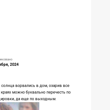
иковано
ября, 2024
 солнца ворвались в дом, озарив все
х краях можно буквально перечесть по
ндировки, да еще по выходным.