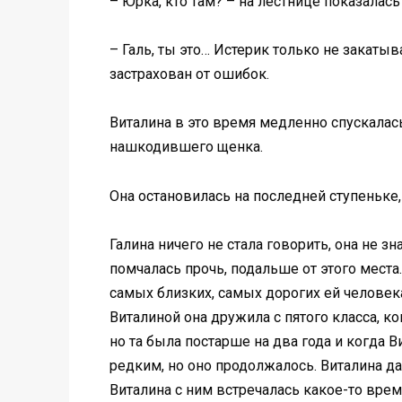
– Юрка, кто там? – на лестнице показалась
– Галь, ты это… Истерик только не закаты
застрахован от ошибок.
Виталина в это время медленно спускалась
нашкодившего щенка.
Она остановилась на последней ступеньке,
Галина ничего не стала говорить, она не з
помчалась прочь, подальше от этого места.
самых близких, самых дорогих ей человека
Виталиной она дружила с пятого класса, к
но та была постарше на два года и когда 
редким, но оно продолжалось. Виталина д
Виталина с ним встречалась какое-то врем