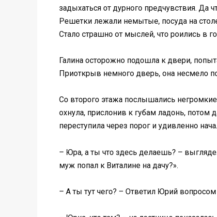
задыхаться от дурного предчувствия. Да ч
Решетки лежали немытые, посуда на столе в
Стало страшно от мыслей, что роились в 
Галина осторожно подошла к двери, попыта
Приоткрыв немного дверь, она несмело пос
Со второго этажа послышались негромкие г
охнула, прислонив к губам ладонь, потом 
переступила через порог и удивленно нача
– Юра, а ты что здесь делаешь? – выглядел
муж попал к Виталине на дачу?».
– А ты тут чего? – Ответил Юрий вопросом 