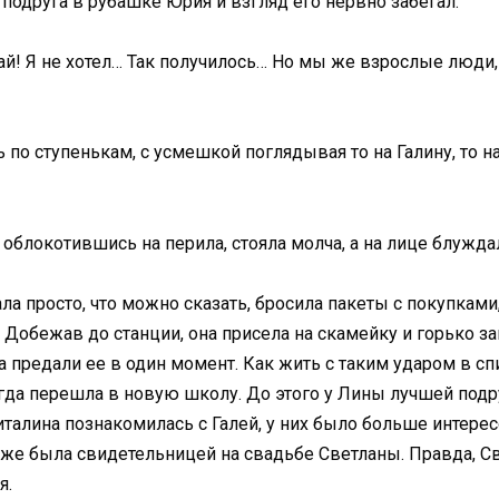
 подруга в рубашке Юрия и взгляд его нервно забегал.
вай! Я не хотел… Так получилось… Но мы же взрослые люди
 по ступенькам, с усмешкой поглядывая то на Галину, то 
 облокотившись на перила, стояла молча, а на лице блужда
нала просто, что можно сказать, бросила пакеты с покупкам
 Добежав до станции, она присела на скамейку и горько за
 предали ее в один момент. Как жить с таким ударом в спи
огда перешла в новую школу. До этого у Лины лучшей подр
Виталина познакомилась с Галей, у них было больше интере
аже была свидетельницей на свадьбе Светланы. Правда, Св
я.