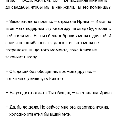
твоя, — продолжил Виктор. — Её подарила мне мать
до свадьбы, чтобы мы в ней жили. Ты это помнишь?
— Замечательно помню, — отрезала Ирина. — Именно
твоя мать подарила эту квартиру на свадьбу, чтобы в
ней жили мы. Но ты сбежал, бросив меня с дочкой. И
если я не ошибаюсь, ты дал слово, что меня не
потревожишь до того момента, пока Алиса не
закончит школу.
— Ой, давай без обещаний, времена другие, —
попытался увильнуть Виктор.
— Не уходи от ответа. Ты обещал, — настаивала Ирина.
— Да, было дело. Но сейчас мне эта квартира нужна,
— холодно ответил бывший муж.