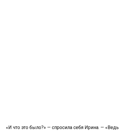
«И что это было?» — спросила себя Ирина. — «Ведь