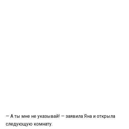
— А ты мне не указывай! — заявила Яна и открыла
следующую комнату.