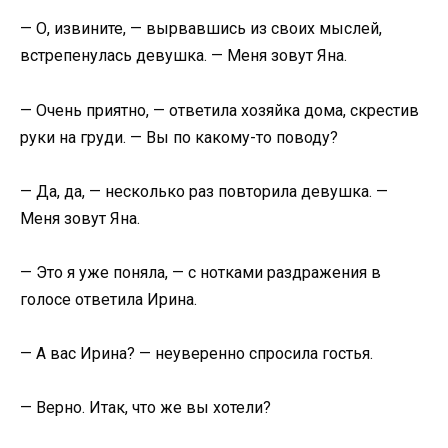
— О, извините, — вырвавшись из своих мыслей,
встрепенулась девушка. — Меня зовут Яна.
— Очень приятно, — ответила хозяйка дома, скрестив
руки на груди. — Вы по какому-то поводу?
— Да, да, — несколько раз повторила девушка. —
Меня зовут Яна.
— Это я уже поняла, — с нотками раздражения в
голосе ответила Ирина.
— А вас Ирина? — неуверенно спросила гостья.
— Верно. Итак, что же вы хотели?