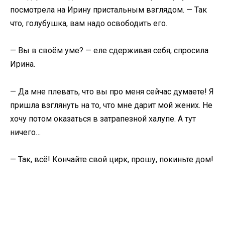
посмотрела на Ирину пристальным взглядом. — Так
что, голубушка, вам надо освободить его.
— Вы в своём уме? — еле сдерживая себя, спросила
Ирина.
— Да мне плевать, что вы про меня сейчас думаете! Я
пришла взглянуть на то, что мне дарит мой жених. Не
хочу потом оказаться в затрапезной халупе. А тут
ничего…
— Так, всё! Кончайте свой цирк, прошу, покиньте дом!