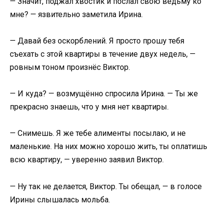
— Значит, поджал хвостик и послал свою ведьму ко
мне? — язвительно заметила Ирина.
— Давай без оскорблений. Я просто прошу тебя
съехать с этой квартиры в течение двух недель, —
ровным тоном произнёс Виктор.
— И куда? — возмущённо спросила Ирина. — Ты же
прекрасно знаешь, что у мня нет квартиры.
— Снимешь. Я же тебе алименты посылаю, и не
маленькие. На них можно хорошо жить, ты оплатишь
всю квартиру, — уверенно заявил Виктор.
— Ну так не делается, Виктор. Ты обещал, — в голосе
Ирины слышалась мольба.