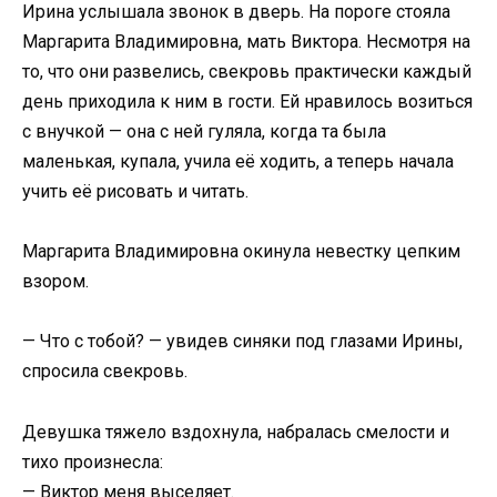
Ирина услышала звонок в дверь. На пороге стояла
Маргарита Владимировна, мать Виктора. Несмотря на
то, что они развелись, свекровь практически каждый
день приходила к ним в гости. Ей нравилось возиться
с внучкой — она с ней гуляла, когда та была
маленькая, купала, учила её ходить, а теперь начала
учить её рисовать и читать.
Маргарита Владимировна окинула невестку цепким
взором.
— Что с тобой? — увидев синяки под глазами Ирины,
спросила свекровь.
Девушка тяжело вздохнула, набралась смелости и
тихо произнесла:
— Виктор меня выселяет.