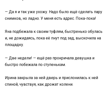
— Да я и так уже ухожу. Надо было ещё сделать пару
снимков, но ладно. У меня есть адрес. Пока-пока!
Яна подбежала к своим туфлям, быстренько обулась
и, не дожидаясь, пока её пнут под зад, выскочила на
площадку.
— Две недели! — ещё раз прокричала девушка и
быстро побежала по ступенькам.
Ирина закрыла за ней дверь и прислонилась к ней
спиной, чувствуя, как дрожат колени.