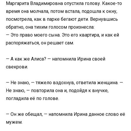
Маргарита Владимировна опустила голову. Какое-то
время она молчала, потом встала, подошла к окну,
посмотрела, как в парке бегают дети. Вернувшись
обратно, она тихим голосом произнесла:
— Это право моего сына. Это его квартира, и как ей
распоряжаться, он решает сам.
— А как же Алиса? — напомнила Ирина своей
свекрови.
— Не знаю, — тяжело вздохнув, ответила женщина. —
Не знаю, — повторила она и, подойдя к внучке,
погладила её по голове.
— Он же обещал, — напомнила Ирина данное слово её
мужем.