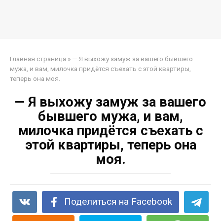
Главная страница
»
— Я выхожу замуж за вашего бывшего
мужа, и вам, милочка придётся съехать с этой квартиры,
теперь она моя.
— Я выхожу замуж за вашего
бывшего мужа, и вам,
милочка придётся съехать с
этой квартиры, теперь она
моя.
Поделиться на Facebook