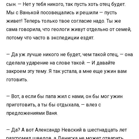
сын. — Нет у тебя никого, так пусть хоть отец будет.
Мы с Ванькой посовещались и решили — пусть
живет! Теперь только твое согласие надо. Ты же
сама говорила, что геологи живут отдельно от семей,
потому что часто в экспедиции ездят.
— Да уж лучше никого не будет, чем такой отец, — она
сделала ударение на слове такой. — И давайте
закроем эту тему. Я так устала, а мне еще ужин вам
готовить.
— Вот, а если бы папа жил с нами, он бы мог ужин
приготовить, а ты бы отдыхала, — влез с
предложениями Ваня.
— Да? А вот Александр Невский в шестнадцать лет
разгромил шведов, а Дениска не может отварить