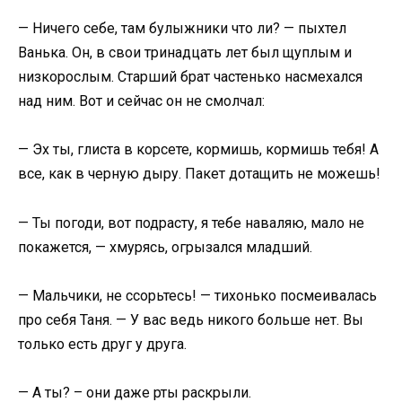
— Ничего себе, там булыжники что ли? — пыхтел
Ванька. Он, в свои тринадцать лет был щуплым и
низкорослым. Старший брат частенько насмехался
над ним. Вот и сейчас он не смолчал:
— Эх ты, глиста в корсете, кормишь, кормишь тебя! А
все, как в черную дыру. Пакет дотащить не можешь!
— Ты погоди, вот подрасту, я тебе наваляю, мало не
покажется, — хмурясь, огрызался младший.
— Мальчики, не ссорьтесь! — тихонько посмеивалась
про себя Таня. — У вас ведь никого больше нет. Вы
только есть друг у друга.
— А ты? – они даже рты раскрыли.