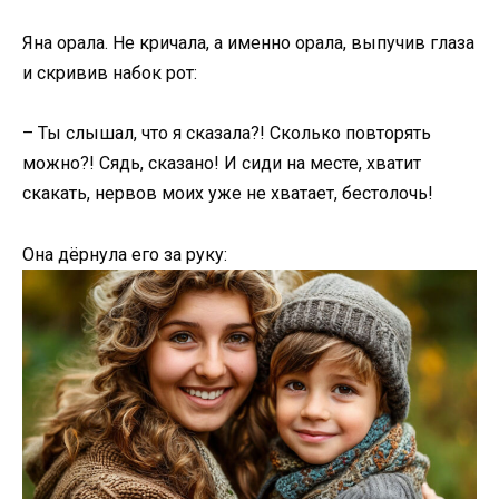
Яна орала. Не кричала, а именно орала, выпучив глаза
и скривив набок рот:
– Ты слышал, что я сказала?! Сколько повторять
можно?! Сядь, сказано! И сиди на месте, хватит
скакать, нервов моих уже не хватает, бестолочь!
Она дёрнула его за руку: