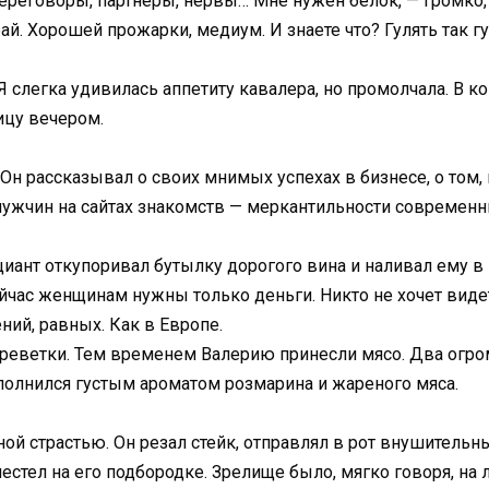
 Переговоры, партнеры, нервы… Мне нужен белок, — громко
й. Хорошей прожарки, медиум. И знаете что? Гулять так гу
Я слегка удивилась аппетиту кавалера, но промолчала. В 
ицу вечером.
Он рассказывал о своих мнимых успехах в бизнесе, о том,
ужчин на сайтах знакомств — меркантильности современ
иант откупоривал бутылку дорогого вина и наливал ему в 
Сейчас женщинам нужны только деньги. Никто не хочет виде
ний, равных. Как в Европе.
креветки. Тем временем Валерию принесли мясо. Два огр
полнился густым ароматом розмарина и жареного мяса.
ой страстью. Он резал стейк, отправлял в рот внушительн
лестел на его подбородке. Зрелище было, мягко говоря, на 