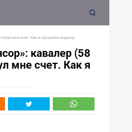
отянул мне счет. Как я проучила жадину
сор»: кавалер (58
ул мне счет. Как я