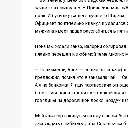
— Вы знаете, у меня была адская неделя.
заявил он официанту. — Принесите мне риба
волк. И бутылку вашего лучшего Шираза.
Официант почтительно кивнул и удалился. 
мужчина имеет право расслабиться в пятн
Пока мы ждали заказ, Валерий солировал. 
плавно перешел к любимой теме многих м
— Понимаешь, Анна, — вещал он, пока офиц
предложил, помня, что я заказала чай. — 
А я не банкомат. Я ищу партнерских отноше
Я вежливо кивала, ковыряя вилкой свои 
говядины на деревянной доске. Воздух на
Мой кавалер накинулся на еду с первобытн
рассуждать с набитым ртом. Сок от мяса б