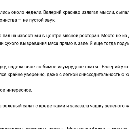
сь около недели. Валерий красиво излагал мысли, сыпал 
оинства — не пустой звук.
р пал на известный в центре мясной ресторан. Место не и
ухого вызревания мяса прямо в зале. Я еще тогда подума
дку, надела свое любимое изумрудное платье. Валерий уже
ался крайне уверенно, даже с легкой снисходительностью х
ое интересное.
 зеленый салат с креветками и заказала чашку зеленого ча