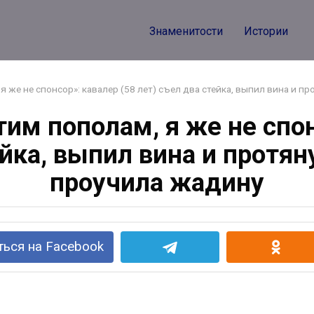
Знаменитости
Истории
я же не спонсор»: кавалер (58 лет) съел два стейка, выпил вина и пр
тим пополам, я же не спон
йка, выпил вина и протян
проучила жадину
ься на Facebook