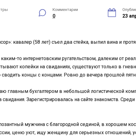
отры
Комментарии
Опубли
0
23 ап
сор»: кавалер (58 лет) съел два стейка, выпил вина и прот
каким-то интернетовским ругательством, далеким от реаль
тывают копейки на свиданиях, существуют только в гневн
 сводить концы с концами. Ровно до вечера прошлой пят
таю главным бухгалтером в небольшой логистической компа
на свидания. Зарегистрировалась на сайте знакомств. Сре
позантный мужчина с благородной сединой, в хорошем кос
ессии, ценю уют, ищу женщину для серьезных отношений, 