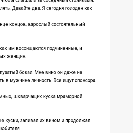
, чтобы слышали за соседними столиками,
лять. Давайте два. Я сегодня голоден как
конце концов, взрослый состоятельный
 как им восхищаются подчиненные, и
ных женщин.
пузатый бокал. Мне вино он даже не
ть в мужчине личность. Все ищут спонсора.
омных, шкварчащих куска мраморной
ые куски, запивал их вином и продолжал
любителя.