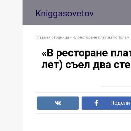
Перейти
к
Kniggasovetov
контенту
Главная страница
»
«В ресторане платим пополам, 
«В ресторане пла
лет) съел два сте
Поделит