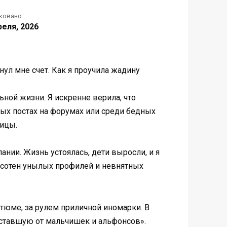
ковано
реля, 2026
янул мне счет. Как я проучила жадину
ной жизни. Я искренне верила, что
ых постах на форумах или среди бедных
ницы.
нии. Жизнь устоялась, дети выросли, и я
ди сотен унылых профилей и невнятных
тюме, за рулем приличной иномарки. В
уставшую от мальчишек и альфонсов».