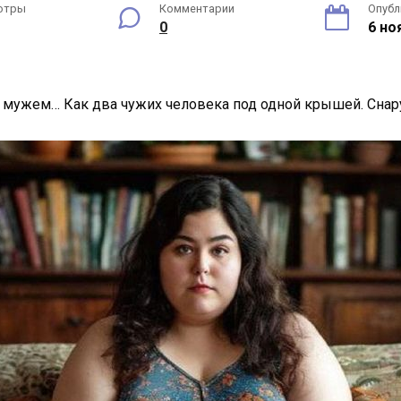
отры
Комментарии
Опубл
0
6 но
с мужем… Как два чужих человека под одной крышей. Снару