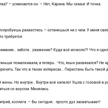
? — усмехается он. — Нет, Карина. Мы семья. И точка.
 Попробуешь развестись — останешься ни с чем. У меня св
о требуется.
имание… забота… уважение? Куда всё исчезло?! Что я сдел
Раньше помалкивала, а теперь… Что, язык развязался? Не 
речить. Так что в твоих интересах… Перестань быть такой 
 жены. Но внутри… Внутри всё кипело! Ушла с головой в ра
аться со вкусом. Менялась.
трий, коллега. — Вы сегодня… просто дух захватывает!