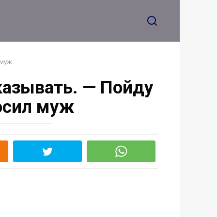
 муж
казывать. — Пойду
осил муж