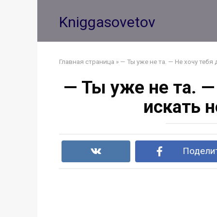
Перейти
к
Kniggasovetov
контенту
Главная страница
»
— Ты уже не та. — Не хочу теб
— Ты уже не та. 
искать 
Поделит