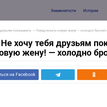
Знаменитости
Истории
я друзьям показывать. — Пойду искать новую жену! — холодно бросил
— Не хочу тебя друзьям по
новую жену! — холодно бр
ься на Facebook