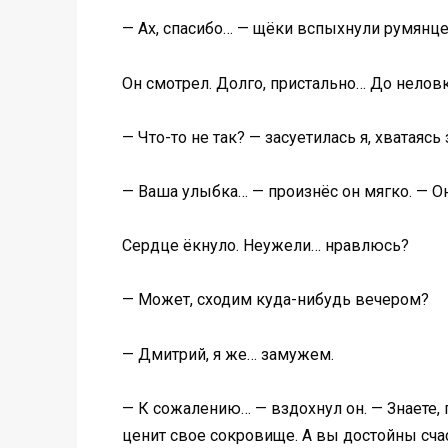
— Ах, спасибо… — щёки вспыхнули румянце
Он смотрел. Долго, пристально… До неловк
— Что-то не так? — засуетилась я, хватаясь
— Ваша улыбка… — произнёс он мягко. — Он
Сердце ёкнуло. Неужели… нравлюсь?
— Может, сходим куда-нибудь вечером?
— Дмитрий, я же… замужем.
— К сожалению… — вздохнул он. — Знаете,
ценит свое сокровище. А вы достойны счас