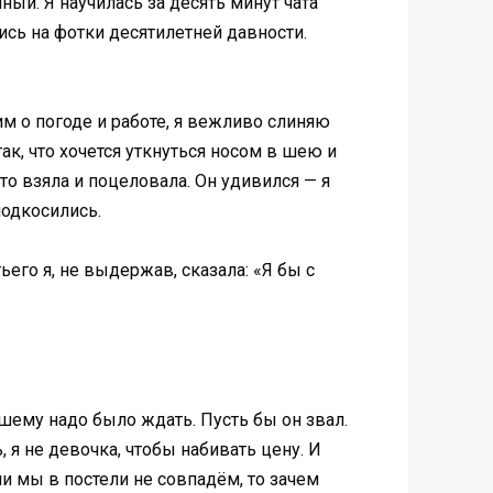
ный. Я научилась за десять минут чата
ись на фотки десятилетней давности.
им о погоде и работе, я вежливо слиняю
так, что хочется уткнуться носом в шею и
то взяла и поцеловала. Он удивился — я
подкосились.
его я, не выдержав, сказала: «Я бы с
ему надо было ждать. Пусть бы он звал.
, я не девочка, чтобы набивать цену. И
и мы в постели не совпадём, то зачем