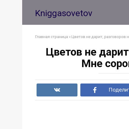
Перейти
к
Kniggasovetov
контенту
Главная страница
»
Цветов не дарит, разговоров не
Цветов не дарит,
Мне сорок
Поделит