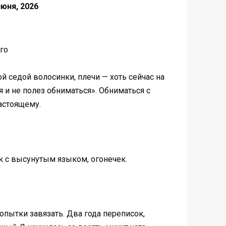
июня, 2026
ого
й седой волосинки, плечи — хоть сейчас на
я и не полез обниматься». Обниматься с
астоящему.
ик с высунутым языком, огонечек.
опытки завязать. Два года переписок,