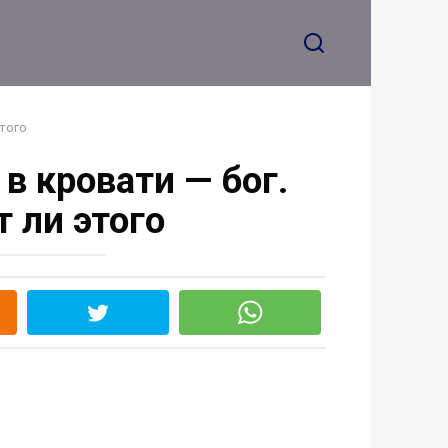
этого
 в кровати — бог.
т ли этого