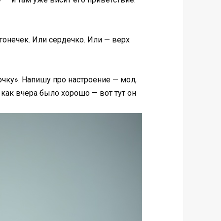
гонечек. Или сердечко. Или — верх
очку». Напишу про настроение — мол,
 как вчера было хорошо — вот тут он