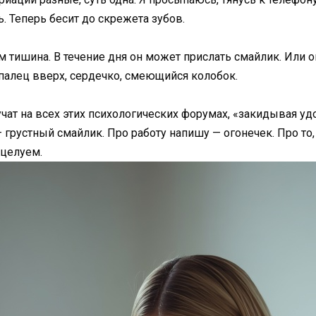
. Теперь бесит до скрежета зубов.
м тишина. В течение дня он может прислать смайлик. Или о
палец вверх, сердечко, смеющийся колобок.
учат на всех этих психологических форумах, «закидывая уд
— грустный смайлик. Про работу напишу — огонечек. Про то,
оцелуем.