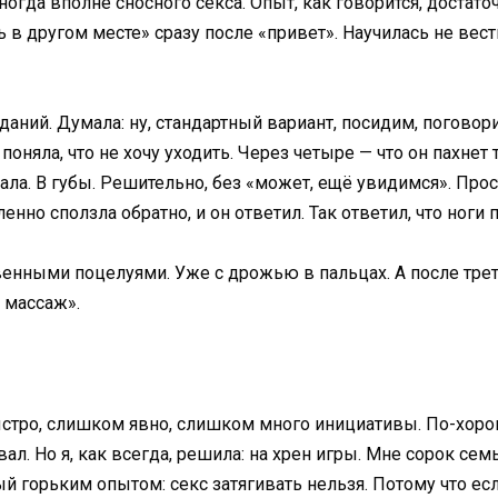
ногда вполне сносного секса. Опыт, как говорится, достаточ
 в другом месте» сразу после «привет». Научилась не вест
иданий. Думала: ну, стандартный вариант, посидим, поговор
 поняла, что не хочу уходить. Через четыре — что он пахнет 
ала. В губы. Решительно, без «может, ещё увидимся». Прос
нно сползла обратно, и он ответил. Так ответил, что ноги 
енными поцелуями. Уже с дрожью в пальцах. А после треть
а массаж».
стро, слишком явно, слишком много инициативы. По-хорош
ал. Но я, как всегда, решила: на хрен игры. Мне сорок семь
й горьким опытом: секс затягивать нельзя. Потому что есл