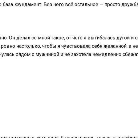
база. Фундамент. Без него всё остальное — просто дружба.
но. Он делал со мной такое, от чего я выгибалась дугой и 
 ровно настолько, чтобы я чувствовала себя желанной, а н
нулась рядом с мужчиной и не захотела немедленно сбежат
риации разные, суть одна. Я просыпаюсь, тянусь к телефону