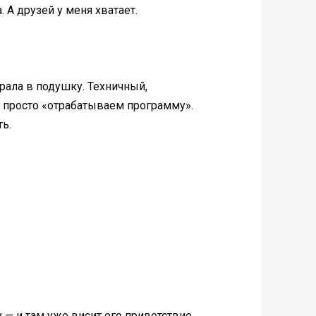
 А друзей у меня хватает.
орала в подушку. Техничный,
е просто «отрабатываем программу».
ь.
 — и там уже висит его приветствие.