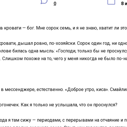
0
8 
в кровати — бог. Мне сорок семь, и я не знаю, хватит ли эт
ровати, дышал ровно, по-хозяйски. Сорок один год, ни одно
олове билась одна мысль: «Господи, только бы не проснулс
Слишком похоже на то, чего у меня никогда не было по-н
е в мессенджере, естественно. «Доброе утро, киса». Смайл
огонечек. Как я только не услышала, что он проснулся?
года я там сижу — периодами, с перерывами на отчаяние и п