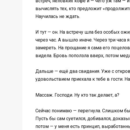
встреч, неловких кофе и — чего уж там — и
вычислять тех, кто предложит «продолжить
Научилась не ждать.
И тут — он. На встречу шла без особых ож
через час. А вышло иначе. Через три часа я
замереть. На прощание я сама его поцелов
видела. Бровь поползла вверх, потом медле
Дальше — ещё два свидания. Уже с откров
удовольствием приехала к тебе в гости. Н
Массаж. Господи. Ну кто так делает, а?
Сейчас понимаю — перегнула. Слишком бы
Пусть бы сам суетился, добивался, доказыв
потом — у меня есть принцип, выработанны