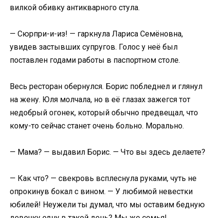
вилкой обивку антикварного стула.
— Сюрпри-и-из! — гаркнула Лариса Семёновна,
увидев застывших супругов. Голос у неё был
поставлен годами работы в паспортном столе.
Весь ресторан обернулся. Борис побледнел и глянул
на жену. Юля молчала, но в её глазах зажегся тот
недобрый огонек, который обычно предвещал, что
кому-то сейчас станет очень больно. Морально.
— Мама? — выдавил Борис. — Что вы здесь делаете?
— Как что? — свекровь всплеснула руками, чуть не
опрокинув бокал с вином. — У любимой невестки
юбилей! Неужели ты думал, что мы оставим бедную
девочку одну в такой день? Мы же семья!