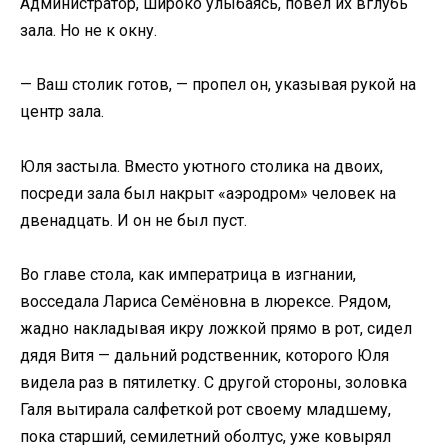
Администратор, широко улыбаясь, повел их вглубь
зала. Но не к окну.
— Ваш столик готов, — пропел он, указывая рукой на
центр зала.
Юля застыла. Вместо уютного столика на двоих,
посреди зала был накрыт «аэродром» человек на
двенадцать. И он не был пуст.
Во главе стола, как императрица в изгнании,
восседала Лариса Семёновна в люрексе. Рядом,
жадно накладывая икру ложкой прямо в рот, сидел
дядя Витя — дальний родственник, которого Юля
видела раз в пятилетку. С другой стороны, золовка
Галя вытирала салфеткой рот своему младшему,
пока старший, семилетний оболтус, уже ковырял