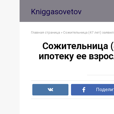
Перейти
к
Kniggasovetov
контенту
Главная страница
»
Сожительница (47 лет) заявил
Сожительница (4
ипотеку ее взро
Поделит