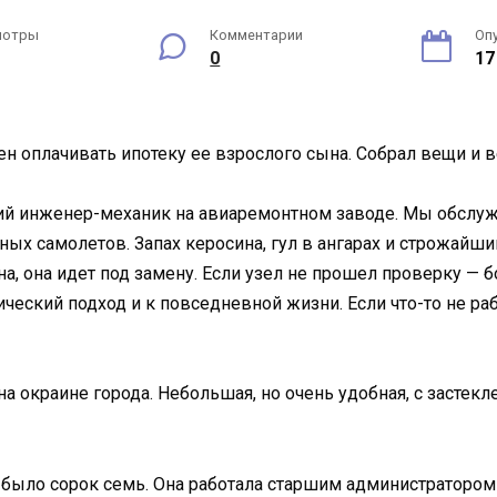
мотры
Комментарии
Оп
0
17
жен оплачивать ипотеку ее взрослого сына. Собрал вещи и
ший инженер-механик на авиаремонтном заводе. Мы обслуж
х самолетов. Запах керосина, гул в ангарах и строжайший
а, она идет под замену. Если узел не прошел проверку — б
ческий подход и к повседневной жизни. Если что-то не рабо
на окраине города. Небольшая, но очень удобная, с засте
Ей было сорок семь. Она работала старшим администраторо