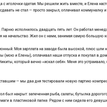
а с иголочки одетая. Мы решили жить вместе, и Елена наст
сдавать не стал — просто закрыл, оплачивал коммуналку и
. Парню исполнилось двадцать пять лет. Он работал менед
я на начальство. Жил он с нами, занимая самую большую к
онный. Моя зарплата на заводе была высокой, плюс шли н
 (мою и Елены), оплачивал наши отпуска и покупал в дом 
икиты, который вечно «искал себя». Меня это устраивало,
уставшим — мы два дня тестировали новую партию компре
л был накрыт: запеченная рыба, салаты, бутылка дорогого 
умаги в пластиковой папке. Рядом с ним сидела его девушк