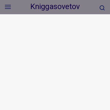
Перейти
Kniggasovetov
к
контенту