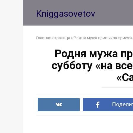
Перейти
к
Kniggasovetov
контенту
Главная страница
»
Родня мужа привыкла приезжат
Родня мужа пр
субботу «на все
«С
Поделит