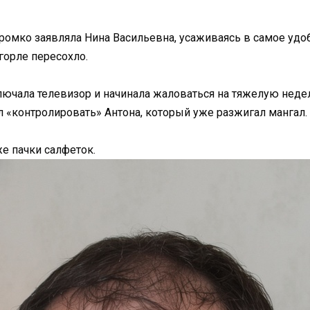
громко заявляла Нина Васильевна, усаживаясь в самое удо
горле пересохло.
ключала телевизор и начинала жаловаться на тяжелую неде
л «контролировать» Антона, который уже разжигал мангал.
же пачки салфеток.