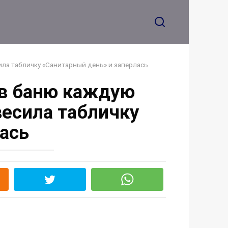
денег и одного
“зайки”»
сила табличку «Санитарный день» и заперлась
 в баню каждую
овесила табличку
ась