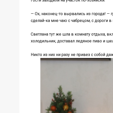
Гости заходили на участок по-хозяйски.
— Ох, наконец-то вырвались из города! — 
сделай-ка мне чаю с чабрецом, с дороги в 
Светлана тут же шла в комнату отдыха, в
холодильник, доставал ледяное пиво и ше
Никто из них ни разу не привез с собой да