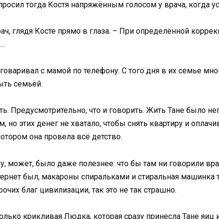
просил тогда Костя напряжённым голосом у врача, когда у
рач, глядя Косте прямо в глаза. – При определённой корр
к…
азговаривал с мамой по телефону. С того дня в их семье мн
ыть семьёй.
ь. Предусмотрительно, что и говорить. Жить Тане было негд
, но этих денег не хватало, чтобы снять квартиру и оплачи
отором она провела всё детство.
у, может, было даже полезнее: что бы там ни говорили вра
рнет был, макароны спиральками и стиральная машинка тож
очих благ цивилизации, так это не так страшно.
только крикливая Людка, которая сразу принесла Тане яиц 