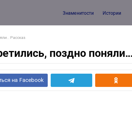
Знаменитости
Истории
яли… Рассказ.
ретились, поздно поняли…
ься на Facebook