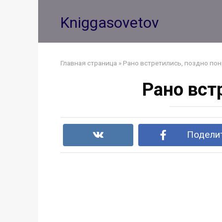
Перейти
к
Kniggasovetov
контенту
Главная страница
»
Рано встретились, поздно пон
Рано вст
Поделит