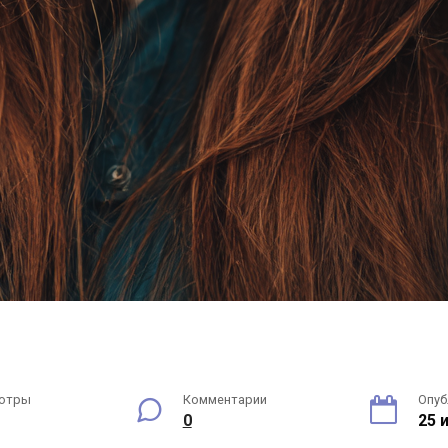
отры
Комментарии
Опуб
0
25 