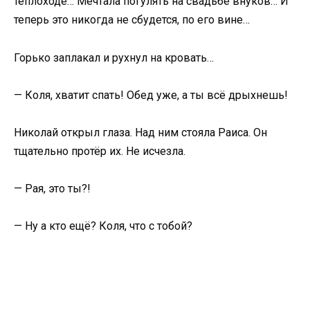
теплоходе… Мечтала погулять на свадьбе внуков… И
теперь это никогда не сбудется, по его вине…
Горько заплакал и рухнул на кровать…
— Коля, хватит спать! Обед уже, а ты всё дрыхнешь!
Николай открыл глаза. Над ним стояла Раиса. Он
тщательно протёр их. Не исчезла.
— Рая, это ты?!
— Ну а кто ещё? Коля, что с тобой?