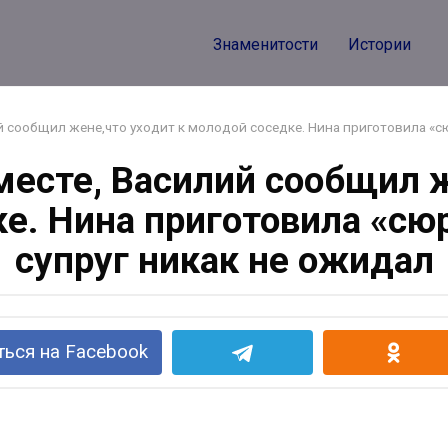
Знаменитости
Истории
й сообщил жене,что уходит к молодой соседке. Нина приготовила «сю
месте, Василий сообщил ж
е. Нина приготовила «сюр
супруг никак не ожидал
ься на Facebook