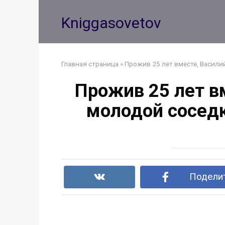
Перейти
к
Kniggasovetov
контенту
Главная страница
»
Прожив 25 лет вместе, Васили
Прожив 25 лет в
молодой соседк
Поделит