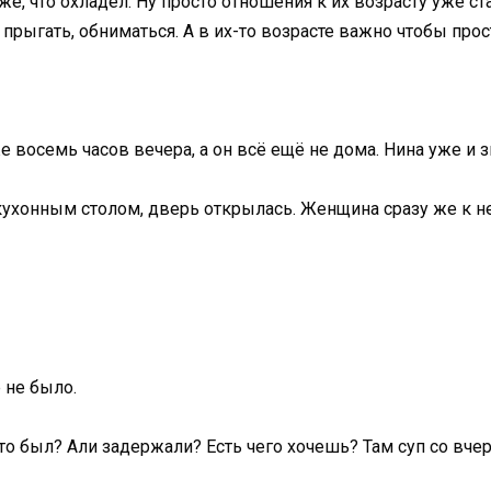
е, что охладел. Ну просто отношения к их возрасту уже ста
прыгать, обниматься. А в их-то возрасте важно чтобы про
же восемь часов вечера, а он всё ещё не дома. Нина уже и з
 кухонным столом, дверь открылась. Женщина сразу же к н
 не было.
-то был? Али задержали? Есть чего хочешь? Там суп со вчер