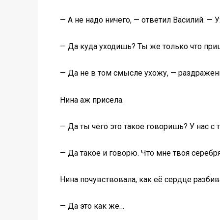
— А не надо ничего, — ответил Василий. — У
— Да куда уходишь? Ты же только что при
— Да не в том смысле ухожу, — раздраженн
Нина аж присела.
— Да ты чего это такое говоришь? У нас с 
— Да такое и говорю. Что мне твоя серебр
Нина почувствовала, как её сердце разбив
— Да это как же…