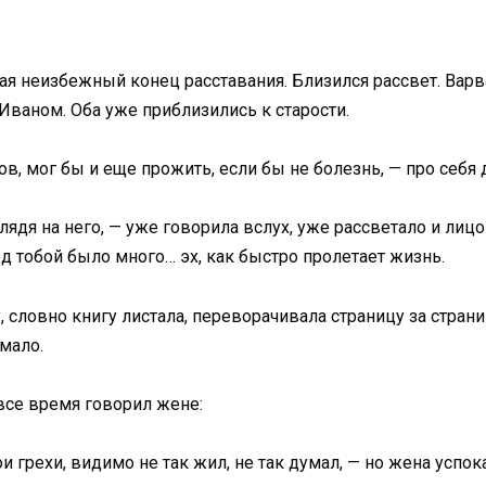
жая неизбежный конец расставания. Близился рассвет. Вар
Иваном. Оба уже приблизились к старости.
, мог бы и еще прожить, если бы не болезнь, — про себя д
ядя на него, — уже говорила вслух, уже рассветало и лиц
д тобой было много… эх, как быстро пролетает жизнь.
словно книгу листала, переворачивала страницу за страни
 мало.
 все время говорил жене:
и грехи, видимо не так жил, не так думал, — но жена успок