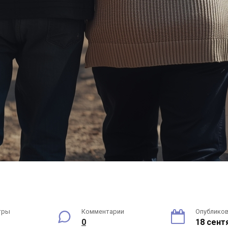
тры
Комментарии
Опублико
0
18 сент