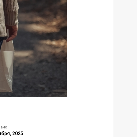
вано
ября, 2025