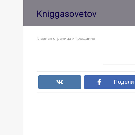
Перейти
к
Kniggasovetov
контенту
Главная страница
»
Прощание
Поделит