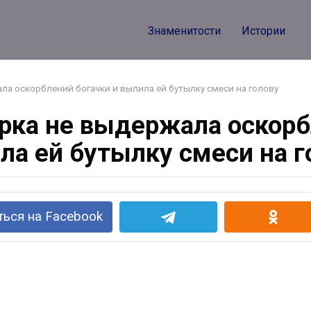
Знаменитости
Истории
а оскорблений богачки и вылила ей бутылку смеси на голову
ка не выдержала оскорб
ла ей бутылку смеси на г
ься на Facebook