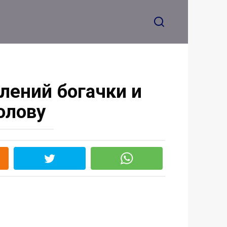
прогремел муж, надвигаясь на
Олю
лений богачки и
олову