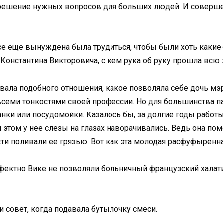
 решение нужных вопросов для больших людей. И совершен
 еще вынуждена была трудиться, чтобы были хоть какие-то
Константина Викторовича, с кем рука об руку прошла всю 
вала подобного отношения, какое позволяла себе дочь мэр
всеми тонкостями своей профессии. Но для большинства 
ки или посудомойки. Казалось бы, за долгие годы работы
этом у нее слезы на глазах наворачивались. Ведь она пом
ости поливали ее грязью. Вот как эта молодая расфуфыренн
ектно Вике не позволяли больничный французский халатик
 совет, когда подавала бутылочку смеси.