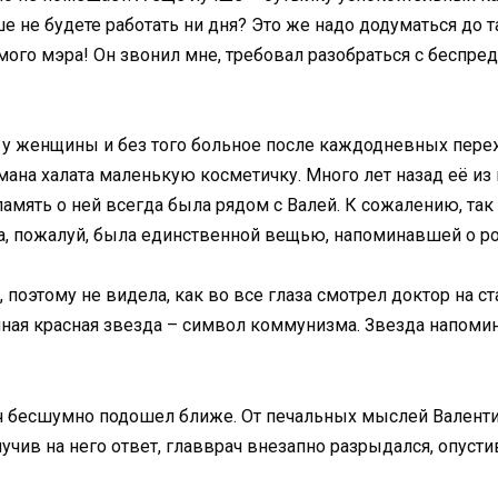
ше не будете работать ни дня? Это же надо додуматься до 
ого мэра! Он звонил мне, требовал разобраться с беспре
о у женщины и без того больное после каждодневных пере
рмана халата маленькую косметичку. Много лет назад её и
память о ней всегда была рядом с Валей. К сожалению, так
ка, пожалуй, была единственной вещью, напоминавшей о р
поэтому не видела, как во все глаза смотрел доктор на 
ая красная звезда – символ коммунизма. Звезда напомина
ч бесшумно подошел ближе. От печальных мыслей Валентин
учив на него ответ, главврач внезапно разрыдался, опуст