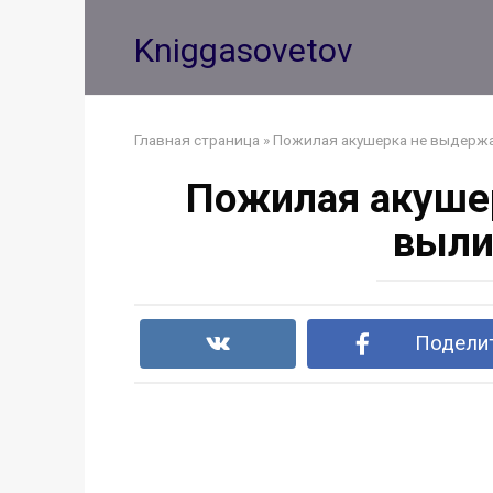
Перейти
к
Kniggasovetov
контенту
Главная страница
»
Пожилая акушерка не выдержал
Пожилая акушер
выли
Поделит