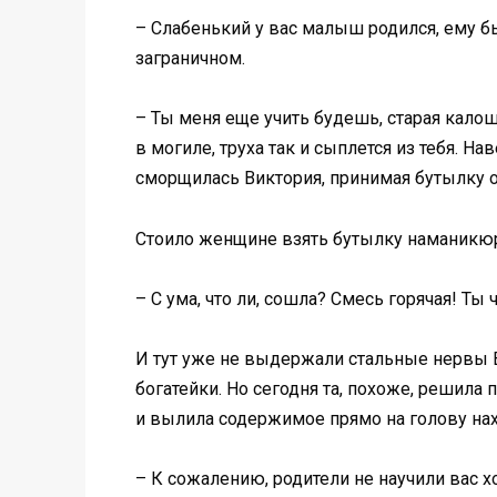
– Слабенький у вас малыш родился, ему б
заграничном.
– Ты меня еще учить будешь, старая калоша
в могиле, труха так и сыплется из тебя. Н
сморщилась Виктория, принимая бутылку 
Стоило женщине взять бутылку наманикюр
– С ума, что ли, сошла? Смесь горячая! Ты
И тут уже не выдержали стальные нервы 
богатейки. Но сегодня та, похоже, решила 
и вылила содержимое прямо на голову наха
– К сожалению, родители не научили вас 