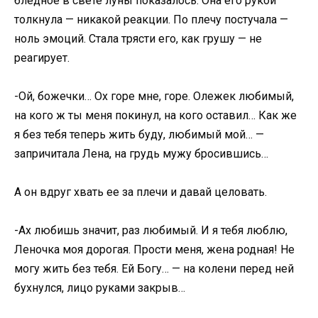
бледное в свете луны показалось. Она его рукой
толкнула — никакой реакции. По плечу постучала —
ноль эмоций. Стала трясти его, как грушу — не
реагирует.
-Ой, божечки… Ох горе мне, горе. Олежек любимый,
на кого ж ты меня покинул, на кого оставил… Как же
я без тебя теперь жить буду, любимый мой… —
запричитала Лена, на грудь мужу бросившись…
А он вдруг хвать ее за плечи и давай целовать.
-Ах любишь значит, раз любимый. И я тебя люблю,
Леночка моя дорогая. Прости меня, жена родная! Не
могу жить без тебя. Ей Богу… — на колени перед ней
бухнулся, лицо руками закрыв…