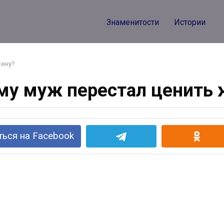
Знаменитости
Истории
жену?
му муж перестал ценить 
ься на Facebook