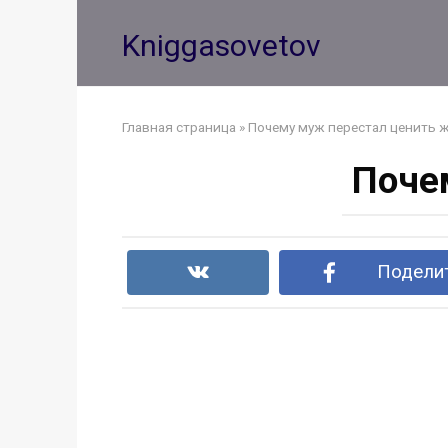
Перейти
к
Kniggasovetov
контенту
Главная страница
»
Почему муж перестал ценить 
Поче
Поделит