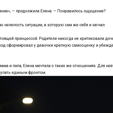
вание», — продолжила Елена. — Понравилось ощущение?
 нелепость ситуации, в которую сам же себя и загнал.
стоящей принцессой. Родители никогда не критиковали доч
одход сформировал у девочки крепкую самооценку и убеждён
у мама и папа, Елена мечтала о таких же отношениях. Для 
тупать единым фронтом.