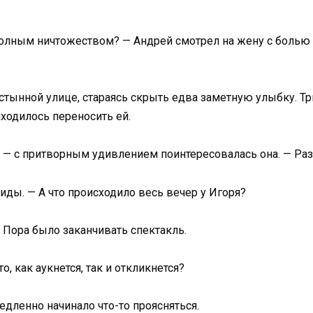
 полным ничтожеством? — Андрей смотрел на жену с болью
тынной улице, стараясь скрыть едва заметную улыбку. Три
иходилось переносить ей.
? — с притворным удивлением поинтересовалась она. — Раз
иды. — А что происходило весь вечер у Игоря?
 Пора было заканчивать спектакль.
, как аукнется, так и откликнется?
едленно начинало что-то проясняться.