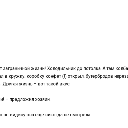
т заграничной жизни! Холодильник до потолка. А там колба
л в кружку, коробку конфет (!) открыл, бутербродов нареза
. Другая жизнь – вот такой вкус.
ки! – предложил хозяин.
но по видику она еще никогда не смотрела.