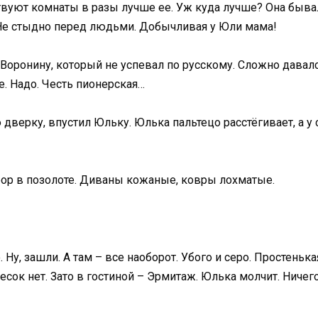
ствуют комнаты в разы лучше ее. Уж куда лучше? Она бывал
 Не стыдно перед людьми. Добычливая у Юли мама!
оронину, который не успевал по русскому. Сложно давался
е. Надо. Честь пионерская…
дверку, впустил Юльку. Юлька пальтецо расстёгивает, а у 
рфор в позолоте. Диваны кожаные, ковры лохматые.
. Ну, зашли. А там – все наоборот. Убого и серо. Простеньк
есок нет. Зато в гостиной – Эрмитаж. Юлька молчит. Ничег