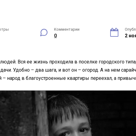
отры
Комментарии
Опубл
0
2 но
х людей. Вся ее жизнь проходила в поселке городского ти
и. Удобно – два шага, и вот он – огород. А на нем сарайч
– народ в благоустроенные квартиры переехал, а привычки