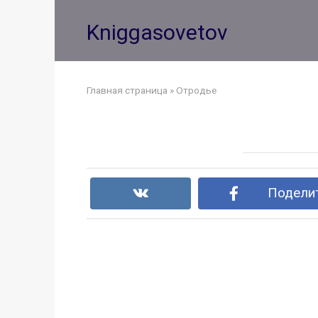
Перейти
к
Kniggasovetov
контенту
Главная страница
»
Отродье
Поделит