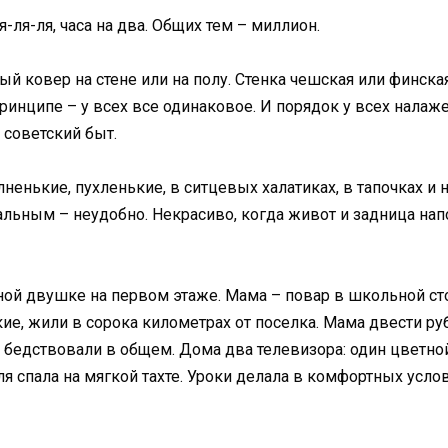
ля-ля-ля, часа на два. Общих тем – миллион.
вый ковер на стене или на полу. Стенка чешская или финска
принципе – у всех все одинаковое. И порядок у всех налаж
советский быт.
лненькие, пухленькие, в ситцевых халатиках, в тапочках и
тальным – неудобно. Некрасиво, когда живот и задница нап
ной двушке на первом этаже. Мама – повар в школьной ст
, жили в сорока километрах от поселка. Мама двести рубл
е бедствовали в общем. Дома два телевизора: один цветно
ля спала на мягкой тахте. Уроки делала в комфортных усл