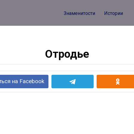
Знаменитости
Истории
Отродье
ься на Facebook