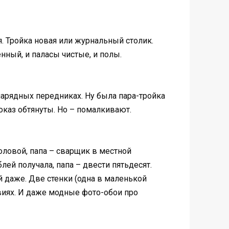
я. Тройка новая или журнальный столик.
енный, и паласы чистые, и полы.
 нарядных передниках. Ну была пара-тройка
оказ обтянуты. Но – помалкивают.
оловой, папа – сварщик в местной
ей получала, папа – двести пятьдесят.
й даже. Две стенки (одна в маленькой
овиях. И даже модные фото-обои про