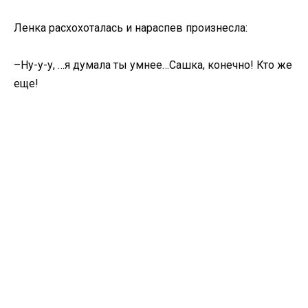
Ленка расхохоталась и нараспев произнесла:
–Ну-у-у, …я думала ты умнее…Сашка, конечно! Кто же
еще!