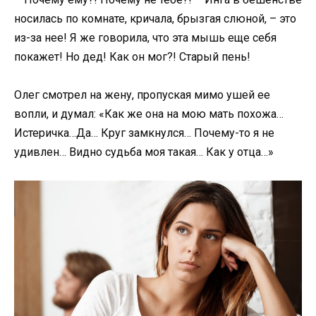
носилась по комнате, кричала, брызгая слюной, – это
из-за нее! Я же говорила, что эта мышь еще себя
покажет! Но дед! Как он мог?! Старый пень!
Олег смотрел на жену, пропуская мимо ушей ее
вопли, и думал: «Как же она на мою мать похожа…
Истеричка…Да… Круг замкнулся… Почему-то я не
удивлен… Видно судьба моя такая… Как у отца…»