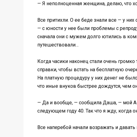
— Я неполноценная женщина, делаю, что хо
Все притихли. О ее беде знали все — у ни
— с юности у нее были проблемы с репроду
сначала они с мужем долго ютились в комн
путешествовали…
Когда часики наконец стали очень громко 
справки, чтобы встать на бесплатную очере
На платную процедуру у них денег не было.
что иные внуков быстрее дождутся, чем о
— Да и вообще, — сообщила Даша, — мой А
следующем году 40. Так что я жду, когда о
Все наперебой начали возражать и давать