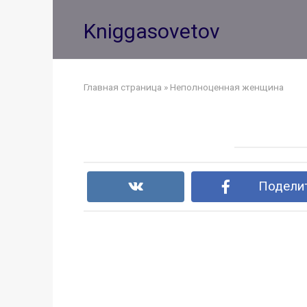
Перейти
к
Kniggasovetov
контенту
Главная страница
»
Неполноценная женщина
Поделит