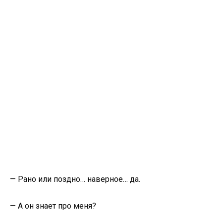
— Рано или поздно… наверное… да.
— А он знает про меня?