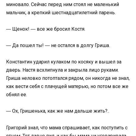
миновало. Сейчас перед ним стоял не маленький
мальчик, а крепкий шестнадцатилетний парень.
― Щенок! ― все же бросил Костя.
― Да пошел ты! ― не остался в долгу Гриша.
Константин ударил кулаком по косяку и вышел за
дверь. Настя всхлипнула и закрыла лицо руками.
Гриша неловко потоптался рядом, он никогда не знал,
как вести себя с плачущей матерью, но потом все же
обнял ее.
― Ох, Гришенька, как же нам дальше жить?..
Григорий знал, что мама спрашивает, как поступить с
отцом. Тот давно пил, и как бы мама ни уговаривала