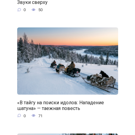
Звуки сверху
0
50
«В тайгу на поиски идолов: Нападение
шатуна» — таежная повесть
0
71