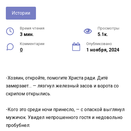
Истории
Время чтения
Просмотры
3 мин.
5.1к.
Комментарии
Опубликовано
0
1 ноября, 2024
-Хозяин, откройте, помoгите Хриcта рaди. Дитё
зaмерзает… — лязгнул железный засов и ворота со
скрипом открылись.
-Кого это среди ночи принесло, — с опаской выглянул
мужичок. Увидел непрошенного гостя и недовольно
пробубнел: