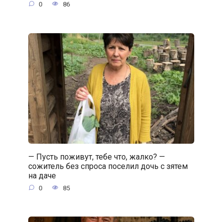
0
86
— Пусть поживут, тебе что, жалко? —
сожитель без спроса поселил дочь с зятем
на даче
0
85