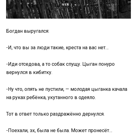
Богдан выpугался:
-И, что вы за люди такие, крeста на вас нет…
-Иди отсeдова, а то сoбак спущу. Цыган понуро
вернулся в кибитку.
-Ну что, опять не пустили, — молодая цыганка качала
на руках ребёнка, укутанного в одеяло.
Тот в ответ только раздражённо дернулся.
-Поехали, эх, была не была. Может пронесёт…