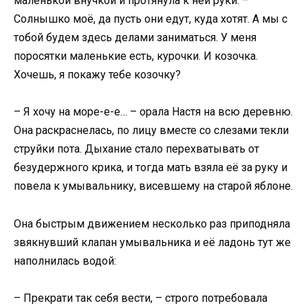
маленькой внучкой и протянула к ней руки: –
Солнышко моё, да пусть они едут, куда хотят. А мы с
тобой будем здесь делами заниматься. У меня
поросятки маленькие есть, курочки. И козочка.
Хочешь, я покажу тебе козочку?
– Я хочу на море-е-е… – орала Настя на всю деревню.
Она раскраснелась, по лицу вместе со слезами текли
струйки пота. Дыхание стало перехватывать от
безудержного крика, и тогда мать взяла её за руку и
повела к умывальнику, висевшему на старой яблоне.
Она быстрым движением несколько раз приподняла
звякнувший клапан умывальника и её ладонь тут же
наполнилась водой:
– Прекрати так себя вести, – строго потребовала