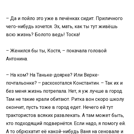
– Да и пойло это уже в печёнках сидит. Приличного
чего-нибудь хочется. Эх, мать, как ты тут живёшь
всю жизнь? Болото ведь! Тоска!
– Женился бы ты, Костя, – покачала головой
Антонина.
– На ком? На Таньке-доярке? Или Верке-
почтальонке? – расхохотался Константин. – Так их и
без меня жизнь потрепала. Нет, я уж лучше в город.
Там не такие крали обитают. Ритка вон скоро школу
окончит, пусть тоже в город едет. Нечего ей тут
трактористов всяких развлекать. А там может быть,
кто подходящий подвернётся. Если надо, я помогу ей.
А то обрюхатит её какой-нибудь Ваня на сеновале и