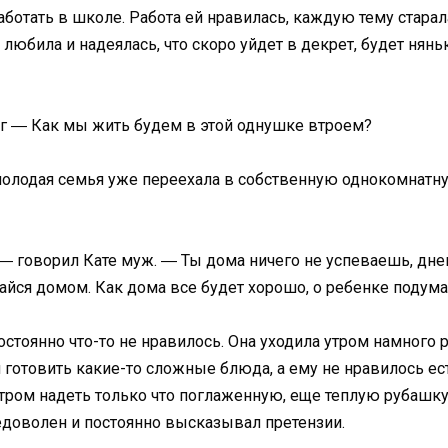
ботать в школе. Работа ей нравилась, каждую тему старал
любила и надеялась, что скоро уйдет в декрет, будет нянь
ег ― Как мы жить будем в этой однушке втроем?
 молодая семья уже переехала в собственную однокомнатну
― говорил Кате муж. ― Ты дома ничего не успеваешь, днем
айся домом. Как дома все будет хорошо, о ребенке подума
постоянно что-то не нравилось. Она уходила утром намного 
 готовить какие-то сложные блюда, а ему не нравилось ес
ром надеть только что поглаженную, еще теплую рубашку.
едоволен и постоянно высказывал претензии.