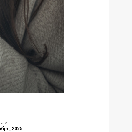
вано
ября, 2025