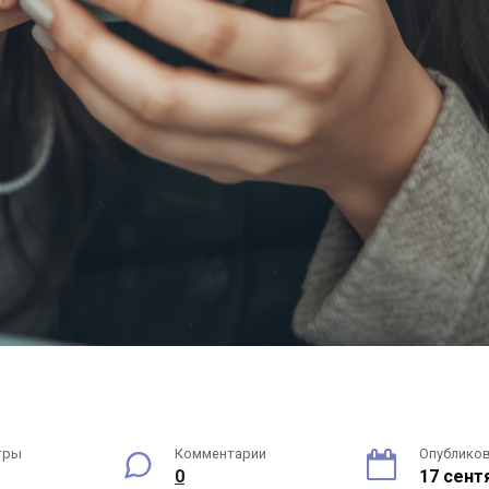
тры
Комментарии
Опублико
0
17 сент