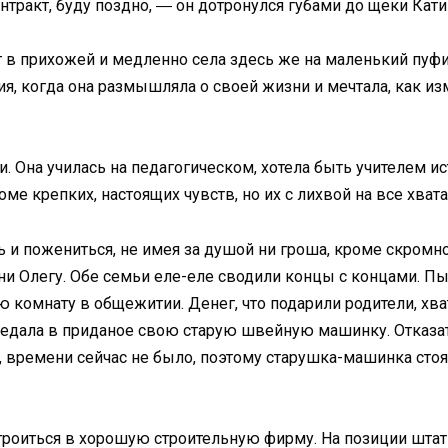
нтракт, буду поздно, ― он дотронулся губами до щеки Кат
 в прихожей и медленно села здесь же на маленький пуфи
 когда она размышляла о своей жизни и мечтала, как изме
. Она училась на педагогическом, хотела быть учителем ис
оме крепких, настоящих чувств, но их с лихвой на все хвата
уть и пожениться, не имея за душой ни гроша, кроме скром
, ни Олегу. Обе семьи еле-еле сводили концы с концами. 
 комнату в общежитии. Денег, что подарили родители, хва
ередала в приданое свою старую швейную машинку. Отказа
, времени сейчас не было, поэтому старушка-машинка сто
троиться в хорошую строительную фирму. На позиции штат