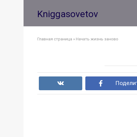
Перейти
к
Kniggasovetov
контенту
Главная страница
»
Начать жизнь заново
Поделит