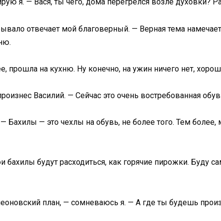
ирую я. — Вася, ты чего, дома перегрелся возле духовки? Р
бывало отвечает мой благоверный. — Верная тема намечается
ню.
, прошла на кухню. Ну конечно, на ужин ничего нет, хорош
оизнес Василий. — Сейчас это очень востребованная обув
— Бахилы — это чехлы на обувь, не более того. Тем более,
ои бахилы будут расходиться, как горячие пирожки. Буду с
леоновский план, — сомневаюсь я. — А где ты будешь прои