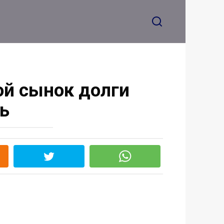
й сынок долги
ь