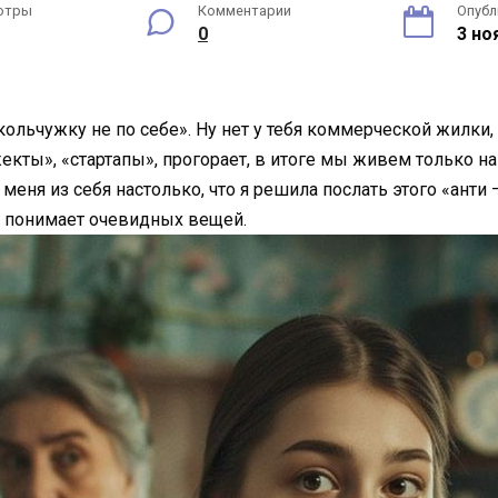
отры
Комментарии
Опубл
0
3 но
кольчужку не по себе». Ну нет у тебя коммерческой жилки, 
кты», «стартапы», прогорает, в итоге мы живем только на
еня из себя настолько, что я решила послать этого «анти
е понимает очевидных вещей.