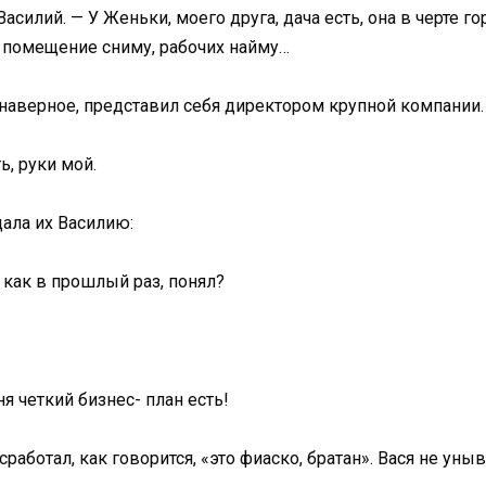
асилий. — У Женьки, моего друга, дача есть, она в черте гор
е помещение сниму, рабочих найму…
наверное, представил себя директором крупной компании. 
ь, руки мой.
дала их Василию:
 как в прошлый раз, понял?
я четкий бизнес- план есть!
работал, как говорится, «это фиаско, братан». Вася не уныв