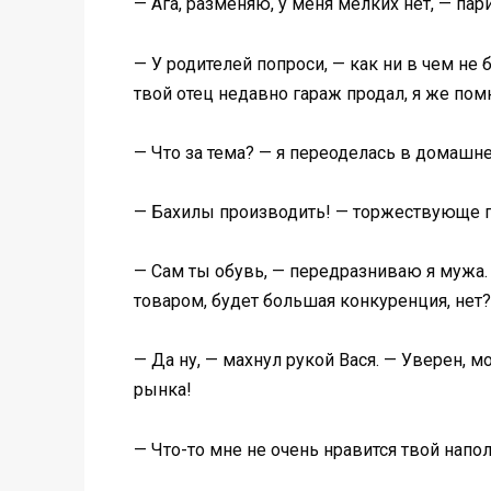
— Ага, разменяю, у меня мелких нет, — пар
— У родителей попроси, — как ни в чем не 
твой отец недавно гараж продал, я же пом
— Что за тема? — я переоделась в домашнее
— Бахилы производить! — торжествующе пр
— Сам ты обувь, — передразниваю я мужа. 
товаром, будет большая конкуренция, нет?
— Да ну, — махнул рукой Вася. — Уверен, м
рынка!
— Что-то мне не очень нравится твой напо