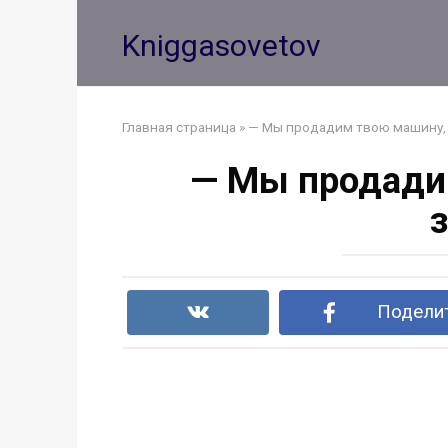
Перейти
к
Kniggasovetov
контенту
Главная страница
»
— Мы продадим твою машину, 
— Мы продади
Поделит