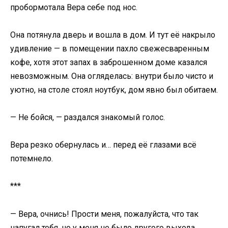
пробормотала Вера себе под нос.
Она потянула дверь и вошла в дом. И тут её накрыло
удивление — в помещении пахло свежесваренным
кофе, хотя этот запах в заброшенном доме казался
невозможным. Она огляделась: внутри было чисто и
уютно, на столе стоял ноутбук, дом явно был обитаем.
— Не бойся, — раздался знакомый голос.
Вера резко обернулась и… перед её глазами всё
потемнело.
***
— Вера, очнись! Прости меня, пожалуйста, что так
напугал тебя, но у меня не было другого выхода.