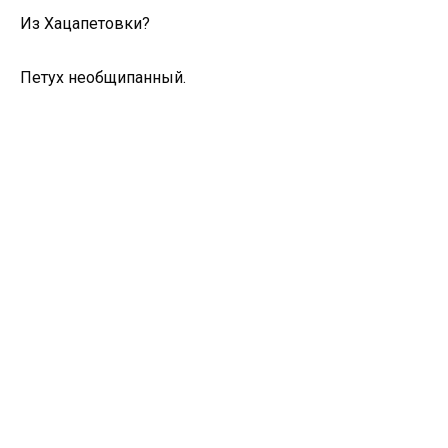
Из Хацапетовки?
Петух необщипанный.