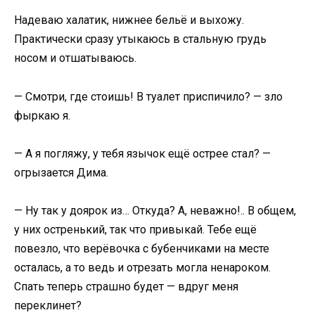
Надеваю халатик, нижнее бельё и выхожу.
Практически сразу утыкаюсь в стальную грудь
носом и отшатываюсь.
— Смотри, где стоишь! В туалет приспичило? — зло
фыркаю я.
— А я погляжу, у тебя язычок ещё острее стал? —
огрызается Дима.
— Ну так у доярок из… Откуда? А, неважно!.. В общем,
у них остренький, так что привыкай. Тебе ещё
повезло, что верёвочка с бубенчиками на месте
осталась, а то ведь и отрезать могла ненароком.
Спать теперь страшно будет — вдруг меня
переклинет?