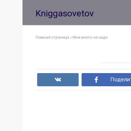
Перейти
к
Kniggasovetov
контенту
Главная страница
»
Мне много не надо
Поделит