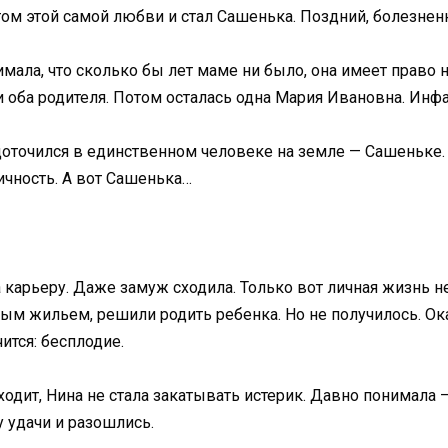
том этой самой любви и стал Сашенька. Поздний, болезне
мала, что сколько бы лет маме ни было, она имеет право н
и оба родителя. Потом осталась одна Мария Ивановна. Инф
доточился в единственном человеке на земле — Сашеньке. 
ичность. А вот Сашенька…
а карьеру. Даже замуж сходила. Только вот личная жизнь н
м жильем, решили родить ребенка. Но не получилось. Оказ
ится: бесплодие.
уходит, Нина не стала закатывать истерик. Давно понимал
 удачи и разошлись.