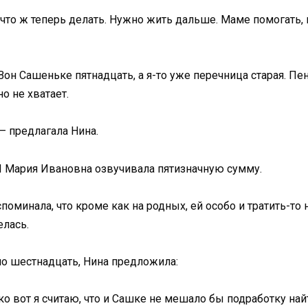
к что ж теперь делать. Нужно жить дальше. Маме помогать
 Вон Сашеньке пятнадцать, а я-то уже перечница старая. Пе
о не хватает.
— предлагала Нина.
 И Мария Ивановна озвучивала пятизначную сумму.
споминала, что кроме как на родных, ей особо и тратить-то
елась.
о шестнадцать, Нина предложила:
ко вот я считаю, что и Сашке не мешало бы подработку найт