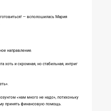
т готовиться! — всполошилась Мария
.
ное направление.
та хоть и скромная, но стабильная, интриг
еть».
лозунгом «нам много не надо», потихоньку
 маму принять финансовую помощь.