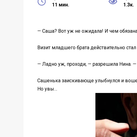
11 мин.
1.3к.
— Саша? Вот уж не ожидала! И чем обязана
Визит младшего брата действительно стал
— Ладно уж, проходи, — разрешила Нина. —
Сашенька заискивающе улыбнулся и вошел.
Но увы…