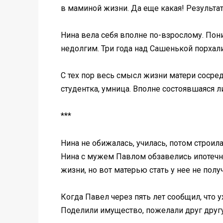
в маминой жизни. Да еще какая! Результа
Нина вела себя вполне по-взрослому. Пони
недолгим. Три года над Сашенькой порхал
С тех пор весь смысл жизни матери сосре
студентка, умница. Вполне состоявшаяся л
***
Нина не обижалась, училась, потом строил
Нина с мужем Павлом обзавелись ипотечны
жизни, но вот матерью стать у нее не получ
Когда Павел через пять лет сообщил, что 
Поделили имущество, пожелали друг другу