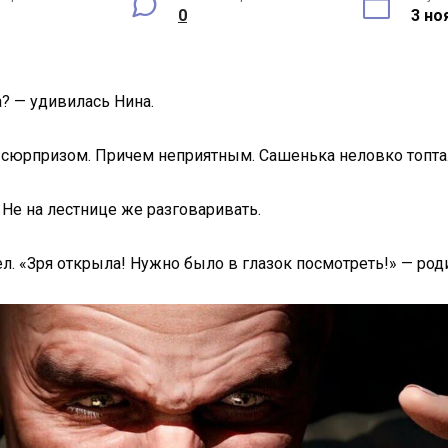
0
3 но
? — удивилась Нина.
 сюрпризом. Причем неприятным. Сашенька неловко топтал
 Не на лестнице же разговаривать.
 «Зря открыла! Нужно было в глазок посмотреть!» — роди