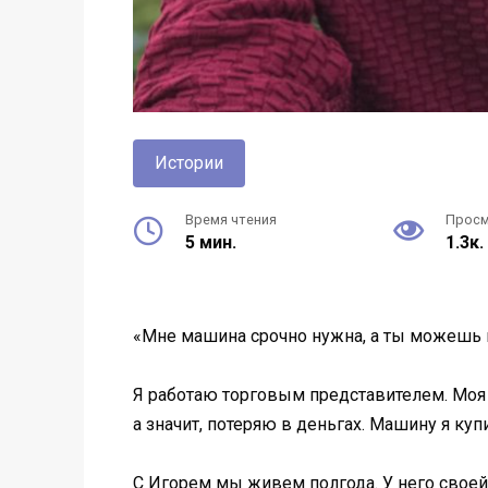
Истории
Время чтения
Прос
5 мин.
1.3к.
«Мне машина срочно нужна, а ты можешь и
Я работаю торговым представителем. Моя м
а значит, потеряю в деньгах. Машину я куп
С Игорем мы живем полгода. У него своей м