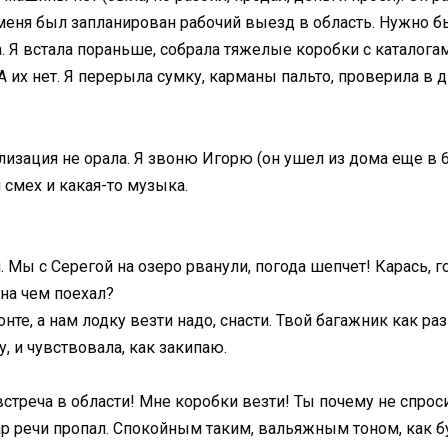
 меня был запланирован рабочий выезд в область. Нужно 
ра. Я встала пораньше, собрала тяжелые коробки с каталог
А их нет. Я перерыла сумку, карманы пальто, проверила в 
изация не орала. Я звоню Игорю (он ушел из дома еще в 6 ут
 смех и какая-то музыка.
. Мы с Серегой на озеро рванули, погода шепчет! Карась, 
 на чем поехал?
онте, а нам лодку везти надо, снасти. Твой багажник как ра
у, и чувствовала, как закипаю.
встреча в области! Мне коробки везти! Ты почему не спро
дар речи пропал. Спокойным таким, вальяжным тоном, как 