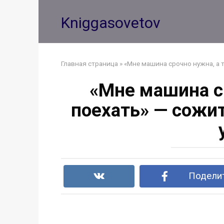
Перейти
к
Kniggasovetov
контенту
Главная страница
»
«Мне машина срочно нужна, а 
«Мне машина с
поехать» — сожит
Поделит