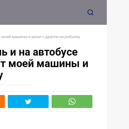
сквозь зубы бросил
он
т моей машины и уехал с другом на рыбалку
 и на автобусе
 от моей машины и
у