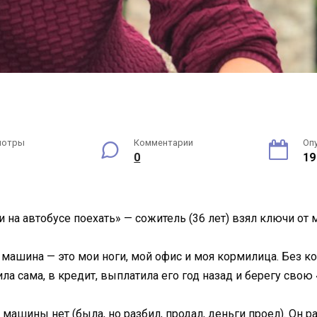
мотры
Комментарии
Оп
0
19
 на автобусе поехать» — сожитель (36 лет) взял ключи от
ашина — это мои ноги, мой офис и моя кормилица. Без кол
ила сама, в кредит, выплатила его год назад и берегу свою 
ашины нет (была, но разбил, продал, деньги проел). Он ра