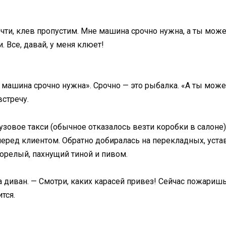
чти, клев пропустим. Мне машина срочно нужна, а ты можеш
 Все, давай, у меня клюет!
 машина срочно нужна». Срочно — это рыбалка. «А ты можеш
встречу.
узовое такси (обычное отказалось везти коробки в салоне),
перед клиентом. Обратно добиралась на перекладных, устав
орелый, пахнущий тиной и пивом.
а диван. — Смотри, каких карасей привез! Сейчас пожаришь
тся.