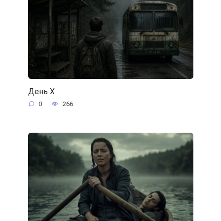
День Х
0
266