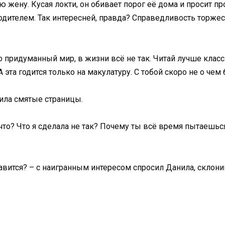
 жену. Кусая локти, он обивает порог её дома и просит 
водителем. Так интересней, правда? Справедливость торже
то придуманный мир, в жизни всё не так. Читай лучше класс
 эта годится только на макулатуру. С тобой скоро не о чем
вила смятые страницы.
 что? Что я сделала не так? Почему ты всё время пытаешьс
равится? – с наигранным интересом спросил Данила, склонив