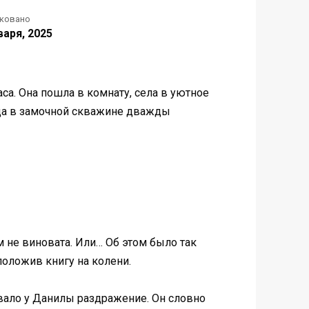
ковано
варя, 2025
са. Она пошла в комнату, села в уютное
огда в замочной скважине дважды
м не виновата. Или… Об этом было так
 положив книгу на колени.
ывало у Данилы раздражение. Он словно