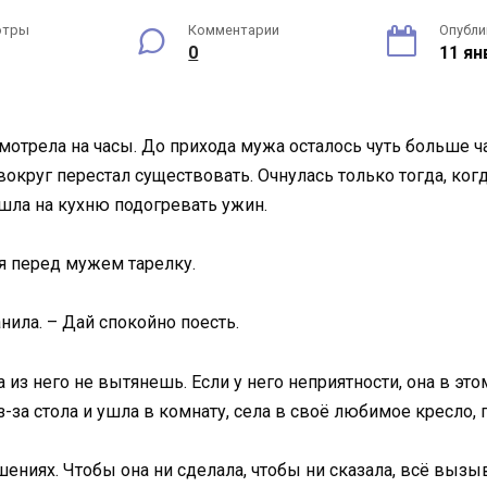
отры
Комментарии
Опубли
0
11 ян
отрела на часы. До прихода мужа осталось чуть больше ча
р вокруг перестал существовать. Очнулась только тогда, к
ошла на кухню подогревать ужин.
вя перед мужем тарелку.
нила. – Дай спокойно поесть.
 из него не вытянешь. Если у него неприятности, она в это
з-за стола и ушла в комнату, села в своё любимое кресло,
шениях. Чтобы она ни сделала, чтобы ни сказала, всё выз