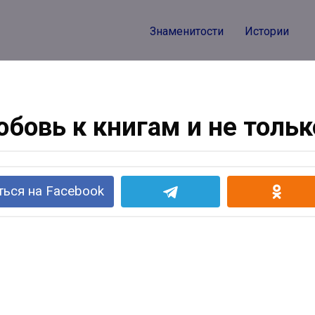
Знаменитости
Истории
бовь к книгам и не толь
ься на Facebook