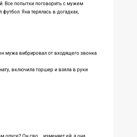
ой. Все попытки поговорить с мужем
 футбол. Яна терялась в догадках,
фон мужа вибрировал от входящего звонка.
нату, включила торшер и взяла в руки
м опусе? Он сво…, изменяет ей, а она