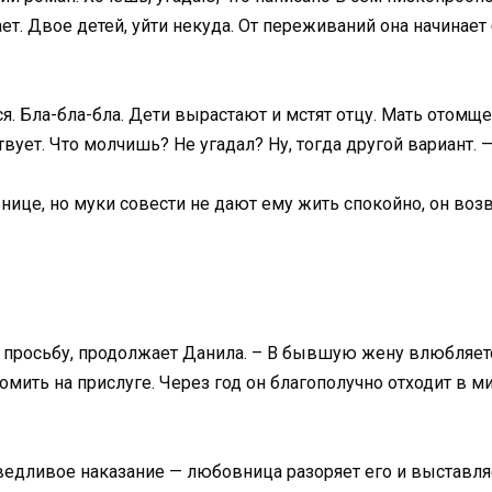
ает. Двое детей, уйти некуда. От переживаний она начинае
. Бла-бла-бла. Дети вырастают и мстят отцу. Мать отомщен
ует. Что молчишь? Не угадал? Ну, тогда другой вариант. 
внице, но муки совести не дают ему жить спокойно, он возв
ё просьбу, продолжает Данила. – В бывшую жену влюбляетс
омить на прислуге. Через год он благополучно отходит в м
едливое наказание — любовница разоряет его и выставляет