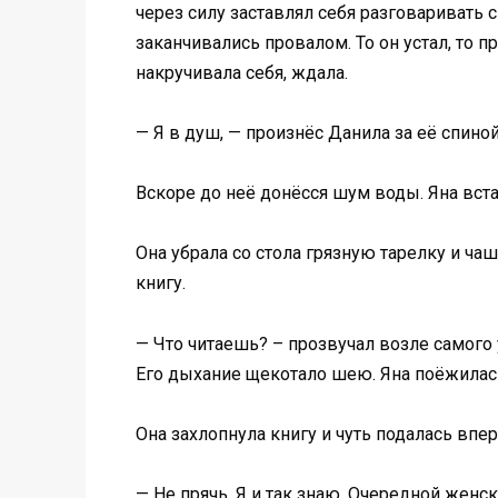
через силу заставлял себя разговаривать 
заканчивались провалом. То он устал, то п
накручивала себя, ждала.
— Я в душ, — произнёс Данила за её спиной
Вскоре до неё донёсся шум воды. Яна вст
Она убрала со стола грязную тарелку и ча
книгу.
— Что читаешь? – прозвучал возле самого 
Его дыхание щекотало шею. Яна поёжилас
Она захлопнула книгу и чуть подалась впе
— Не прячь. Я и так знаю. Очередной женск