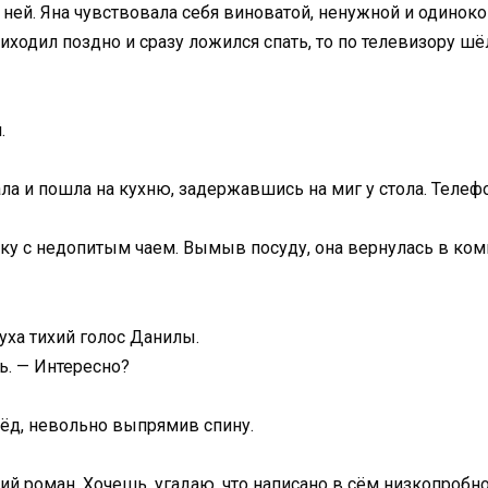
с ней. Яна чувствовала себя виноватой, ненужной и одинок
риходил поздно и сразу ложился спать, то по телевизору шёл
.
ала и пошла на кухню, задержавшись на миг у стола. Теле
шку с недопитым чаем. Вымыв посуду, она вернулась в ком
уха тихий голос Данилы.
ь. — Интересно?
рёд, невольно выпрямив спину.
ий роман. Хочешь, угадаю, что написано в сём низкопробно