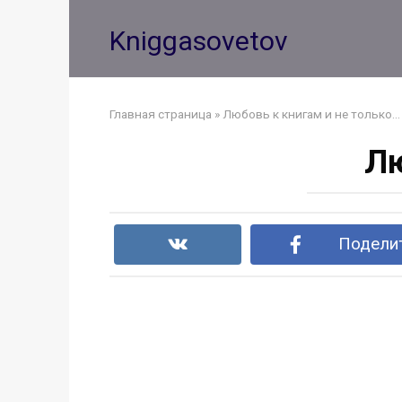
Перейти
к
Kniggasovetov
контенту
Главная страница
»
Любовь к книгам и не только…
Лю
Поделит