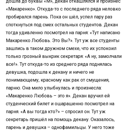
дошла до буквы «М», декан откашлялся и произнёс
«Макаренко». Откуда-то с последнего ряда неловко
пробирался парень. Пока он шёл, успел пару раз
споткнуться под смех остальных студентов. Декан
тогда удивленно посмотрел на парня: «Тут написано
Макаренко Любовь. Это Вы?». Тут уж все студенты
зашлись в таком дружном смехе, что их успокоил
только грозный выкрик секретаря: «А ну, замолчали
все!». Тут откуда-то из среднего ряда поднялась
девушка, подошла к декану и ничего не
понимающему, красному как рак от смущения,
парню. Она мило улыбнулась и произнесла:
«Макаренко Любовь – это я». Декан вручил ей
студенческий билет и ошарашенно посмотрел на
парня. «А вы тогда кто?» – спросил он. Тут уж
секретарь пришёл на помощь декану. Оказалось,
парень и девушка – однофамильцы. У него тоже