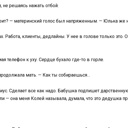
, не решаясь нажать отбой.
зрит? — материнский голос был напряженным. — Юлька же н
ах. Работа, клиенты, дедлайны. У нее в голове только это.
я телефон к уху. Сердце бухало где-то в горле.
 продолжала мать. — Как ты собираешься…
риус. Сделает все как надо. Бабушка подпишет дарственную
ли — она меня Колей называла, думала, что это дедушка п