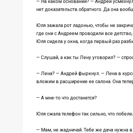
— На каком основании? — Андрей усмехну
нет доказательств обратного. Да она вооб
Юля зажала рот ладонью, чтобы не закрича
где они с Андреем проводили все детство, 
Юля сидела у окна, когда первый раз разб
— Слушай, а как ты Лену уговорил? — спро
— Лена? — Андрей фыркнул. — Лена в курсе,
вложим в расширение ее салона. Она тепер
— А мне-то что достанется?
Юля сжала телефон так сильно, что побеле
— Мам, не жадничай. Тебе же дача нужна в