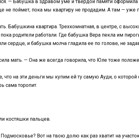
лся. — Бабушка в здравом уме и твердой памяти оформила
ще не поймет, пока мы квартиру не продадим. А там — уже 
ть. Бабушкина квартира. Трехкомнатная, в центре, с высок
пока родители работали. Где бабушка Вера пекла им пироги
или сердце, и бабушка молча гладила ее по голове, не зад
сила мать. — Она же всегда говорила, что Юле тоже положе
 что на эти деньги мы купим ей ту самую Ауди, о которой 
ь сама торопит.
ли костяшки пальцев.
 Подмосковье? Вот на твою долю как раз хватит на участо