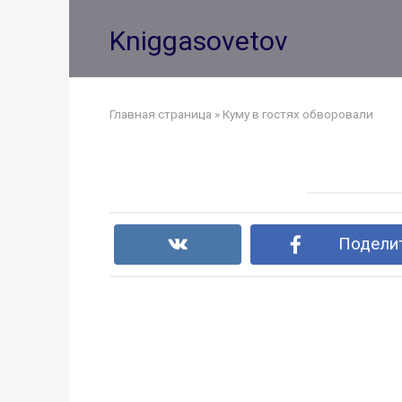
Перейти
к
Kniggasovetov
контенту
Главная страница
»
Куму в гостях обворовали
Поделит