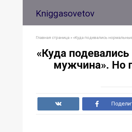
Перейти
к
Kniggasovetov
контенту
Главная страница
»
«Куда подевались нормальные
«Куда подевались
мужчина». Но 
Поделит