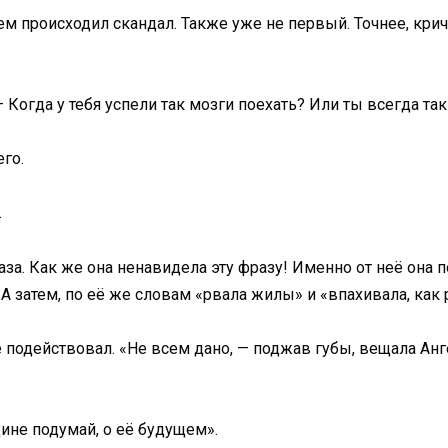
м происходил скандал. Также уже не первый. Точнее, кри
Когда у тебя успели так мозги поехать? Или ты всегда та
его.
.
лаза. Как же она ненавидела эту фразу! Именно от неё она
 затем, по её же словам «рвала жилы» и «впахивала, как р
 подействовал. «Не всем дано, — поджав губы, вещала Анг
ине подумай, о её будущем».