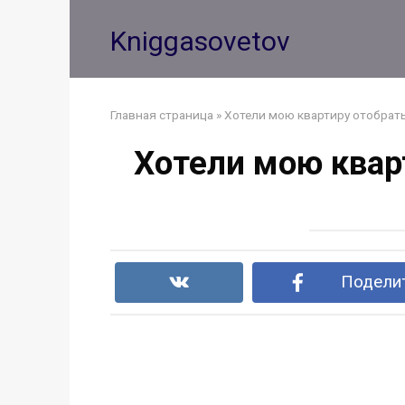
Перейти
к
Kniggasovetov
контенту
Главная страница
»
Хотели мою квартиру отобрать
Хотели мою кварт
Поделит