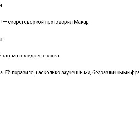
и.
е! — скороговоркой проговорил Макар.
т.
 братом последнего слова.
на. Её поразило, насколько заученными, безразличными 