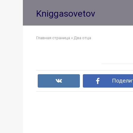
Перейти
к
Kniggasovetov
контенту
Главная страница
»
Два отца
Поделит