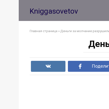
Перейти
к
Kniggasovetov
контенту
Главная страница
»
Деньги за молчание разрушил
День
Поделит