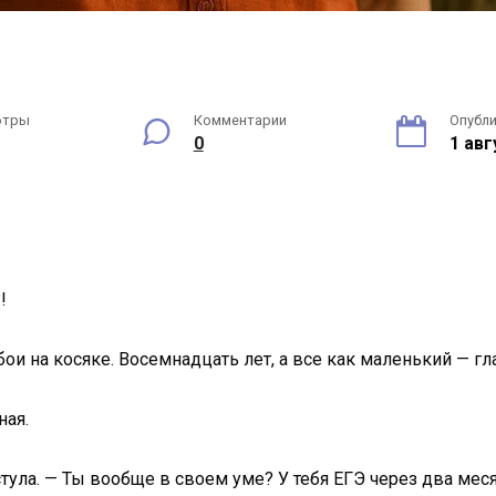
отры
Комментарии
Опубл
0
1 авг
!
ои на косяке. Восемнадцать лет, а все как маленький — гла
ная.
стула. — Ты вообще в своем уме? У тебя ЕГЭ через два мес