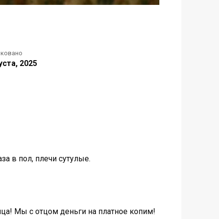
иковано
уста, 2025
за в пол, плечи сутулые.
яца! Мы с отцом деньги на платное копим!