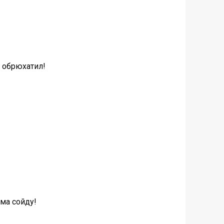
а обрюхатил!
ума сойду!