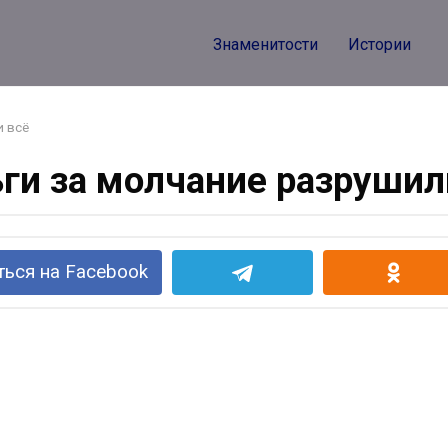
Знаменитости
Истории
и всё
ги за молчание разрушил
ься на Facebook