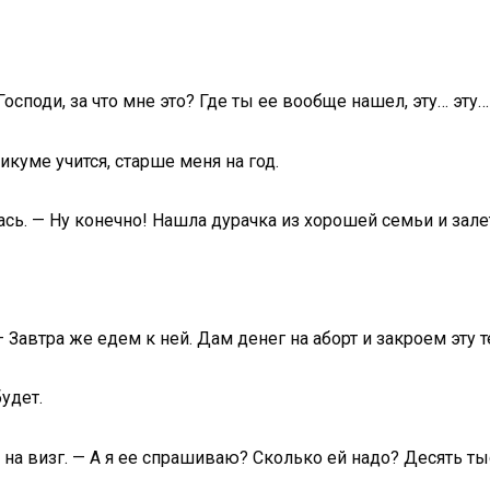
Господи, за что мне это? Где ты ее вообще нашел, эту… эту…
икуме учится, старше меня на год.
ась. — Ну конечно! Нашла дурачка из хорошей семьи и зал
— Завтра же едем к ней. Дам денег на аборт и закроем эту 
будет.
ся на визг. — А я ее спрашиваю? Сколько ей надо? Десять 