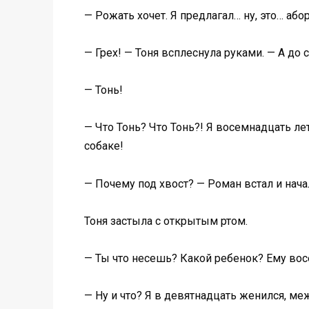
— Рожать хочет. Я предлагал… ну, это… аборт
— Грех! — Тоня всплеснула руками. — А до
— Тонь!
— Что Тонь? Что Тонь?! Я восемнадцать лет
собаке!
— Почему под хвост? — Роман встал и нача
Тоня застыла с открытым ртом.
— Ты что несешь? Какой ребенок? Ему вос
— Ну и что? Я в девятнадцать женился, меж