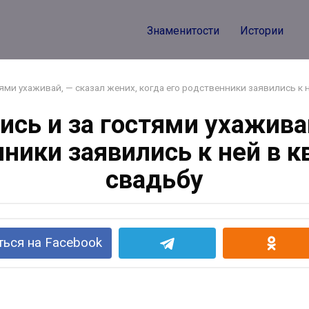
Знаменитости
Истории
ями ухаживай, — сказал жених, когда его родственники заявились к 
сь и за гостями ухажива
нники заявились к ней в 
свадьбу
ься на Facebook