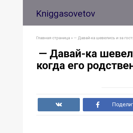
Перейти
к
Kniggasovetov
контенту
Главная страница
»
— Давай-ка шевелись и за гост
— Давай-ка шевели
когда его родстве
Поделит